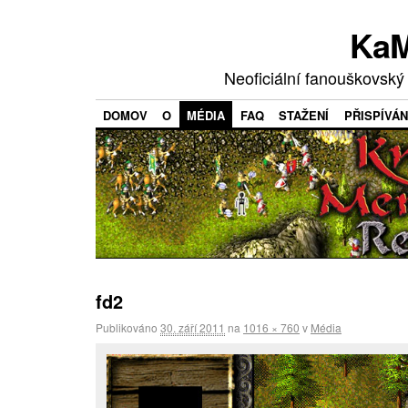
KaM
Neoficiální fanouškovský
DOMOV
O
MÉDIA
FAQ
STAŽENÍ
PŘISPÍVÁN
fd2
Publikováno
30. září 2011
na
1016 × 760
v
Média