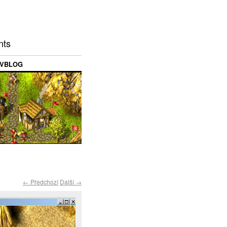
nts
VBLOG
← Předchozí
Další →