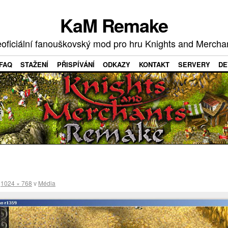
KaM Remake
oficiální fanouškovský mod pro hru Knights and Mercha
FAQ
STAŽENÍ
PŘISPÍVÁNÍ
ODKAZY
KONTAKT
SERVERY
DE
a
1024 × 768
v
Média