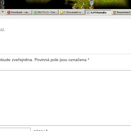
kaz
.
ebude zveřejněna.
Povinná pole jsou označena
*