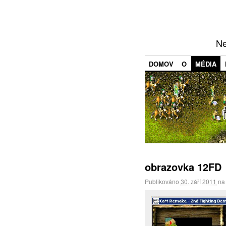
Ne
DOMOV
O
MÉDIA
obrazovka 12FD
Publikováno
30. září 2011
n