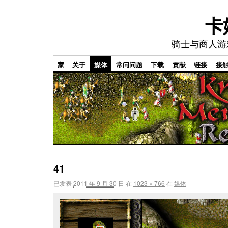
卡
骑士与商人游
家
关于
媒体
常问问题
下载
贡献
链接
接
41
已发表
2011 年 9 月 30 日
在
1023 × 766
在
媒体