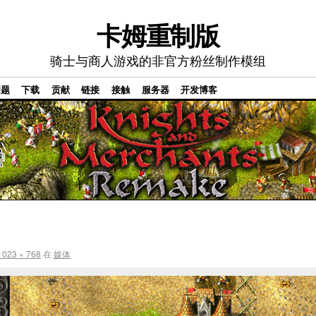
卡姆重制版
骑士与商人游戏的非官方粉丝制作模组
问题
下载
贡献
链接
接触
服务器
开发博客
1023 × 768
在
媒体