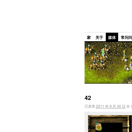
家
关于
媒体
常问
42
已发表
2011 年 9 月 30 日
在