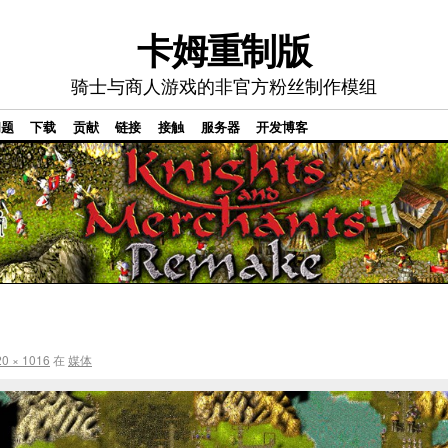
卡姆重制版
骑士与商人游戏的非官方粉丝制作模组
问题
下载
贡献
链接
接触
服务器
开发博客
0 × 1016
在
媒体