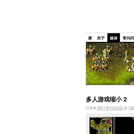
家
关于
媒体
常问
多人游戏缩小 2
已发表
2011年10月2日
在
192