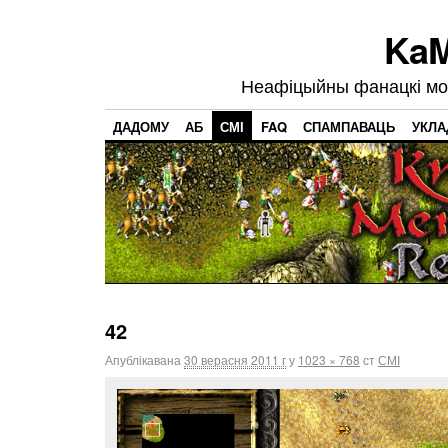
KaM
Неафіцыйны фанацкі мод
ДАДОМУ
АБ
СМІ
FAQ
СПАМПАВАЦЬ
УКЛА
42
Апублікавана
30 верасня 2011 г
у
1023 × 768
ст
СМІ