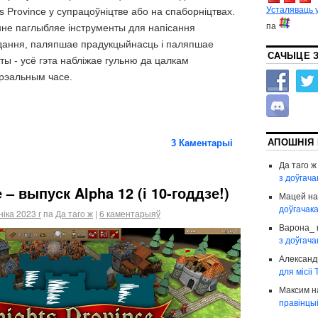
Усталяваць у
 Province у супрацоўніцтве або на спаборніцтвах.
па
нне паглыбляе інструменты для напісання
ядання, паляпшае прадукцыйнасць і паляпшае
САЧЫЦЕ З
ты - усё гэта набліжае гульню да цалкам
ў рэальным часе.
АПОШНІЯ
3
Каментарыі
Да таго ж
з доўгач
 – выпуск Alpha 12 (і 10-годдзе!)
Мацей
н
доўгачак
іка 2023 г
па
Да таго ж
|
6 каментарыяў
Варона_
з доўгач
Александ
для місіі
Максим
н
правінцы