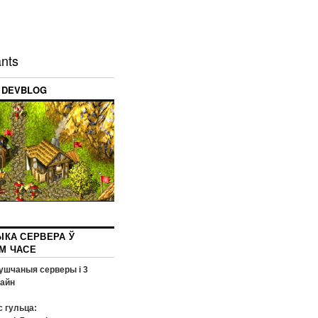
nts
DEVBLOG
КА СЕРВЕРА Ў
М ЧАСЕ
ушчаныя серверы і
3
лайн
 гульца: