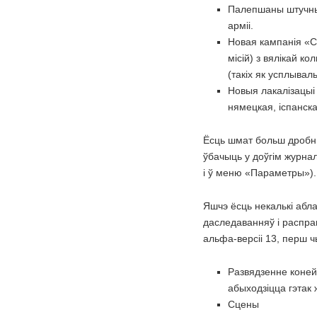
Палепшаны штучны 
арміі.
Новая кампанія «С
місій) з вялікай 
(такіх як усплываль
Новыя лакалізацыі 
нямецкая, іспанска
Ёсць шмат больш дробн
ўбачыць у доўгім журнал
і ў меню «Параметры»).
Яшчэ ёсць некалькі абл
даследаванняў і распра
альфа-версіі 13, перш 
Развядзенне коней 
абыходзіцца гэтак 
Сцены