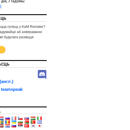
9
дні,
7
гадзіны
й
АЦЬ
цца гуляць у KaM Remake?
падумайце аб ахвяраванні
кі будучага развіцця
АСЦЬ
англ.)
 teamspeak
C
Д