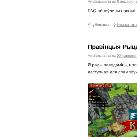
Апублікавана на
8 верасня 
FAQ абноўлены новымі п
Апублікавана ў
Без катэго
Правінцыя Рыца
Апублікавана на
22 чэрвеня
Я рады паведаміць, што 
даступная для спампоўкі