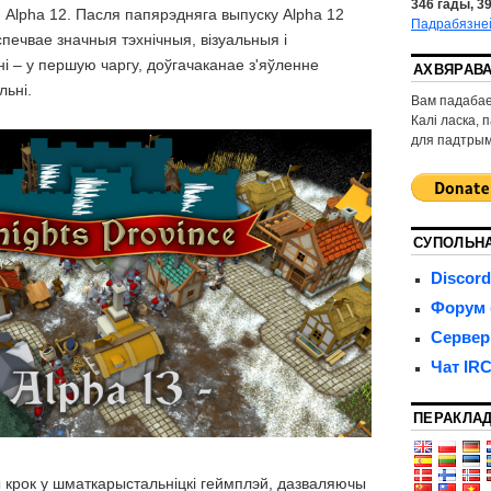
346
гады,
3
 Alpha 12. Пасля папярэдняга выпуску Alpha 12
Падрабязне
спечвае значныя тэхнічныя, візуальныя і
 – у першую чаргу, доўгачаканае з'яўленне
АХВЯРАВ
льні.
Вам падабае
Калі ласка, 
для падтрым
СУПОЛЬН
Discord
Форум (
Сервер
Чат IR
ПЕРАКЛА
 крок у шматкарыстальніцкі геймплэй, дазваляючы