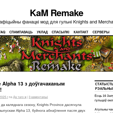
KaM Remake
афіцыйны фанацкі мод для гульні Knights and Mercha
FAQ
СПАМПАВАЦЬ
УКЛАД
СПАСЫЛКІ
КАНТАКТ
СЕРВЕРЫ
e Alpha 13 з доўгачаканым
СТАТЫСТЫ
!
РЭАЛЬНЫ
Ёсць
16
Зап
2025 г
па
Да таго ж
|
3 каментарыі
гульцоў он
з да каляднага сезону, Knights Province дасягнула
Агульны час
з выпускам Alpha 13, буйнога абнаўлення пасля двух