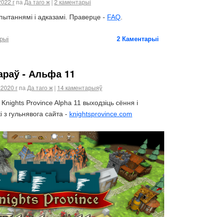
2022 г
па
Да таго ж
|
2 каментарыі
ытаннямі і адказамі. Праверце -
FAQ
.
рыі
2
Каментарыі
раў - Альфа 11
 2020 г
па
Да таго ж
|
14 каментарыяў
Knights Province Alpha 11 выходзіць сёння і
 з гульнявога сайта -
knightsprovince.com