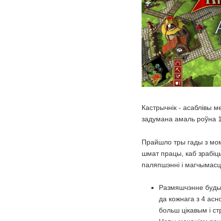
Кастрычнік - асаблівы ме
задумана амаль роўна 10
Прайшло тры гады з мом
шмат працы, каб зрабіц
паляпшэнні і магчымасці
Размяшчэнне будын
да кожнага з 4 асн
больш цікавым і ст