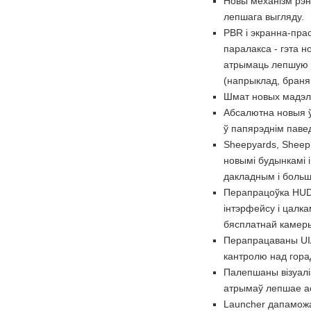
Новы механізм рэн
лепшага выгляду.
PBR і экранна-пра
паралакса - гэта 
атрымаць лепшую к
(напрыклад, браняв
Шмат новых мадэля
Абсалютна новыя ў
ў папярэднім паве
Sheepyards, Sheep
новымі будынкамі і
дакладным і больш 
Перапрацоўка HUD 
інтэрфейсу і цалк
бясплатнай камеры 
Перапрацаваны UI/
кантролю над гора
Палепшаны візуалі
атрымаў лепшае ас
Launcher дапаможа