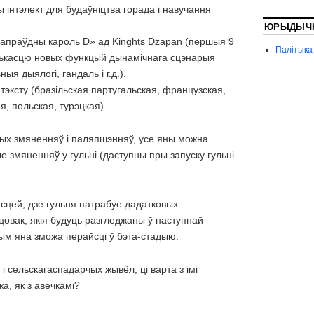
інтэлект для будаўніцтва горада і навучання
ЮРЫДЫЧ
апраўдны кароль D» ад Kinghts Dzapan (першыя 9
Палітыка
колькасцю новых функцый дынамічнага сцэнарыя
ныя дыялогі, гандаль і г.д.).
тэксту (бразільская партугальская, французская,
я, польская, турэцкая).
ых змяненняў і паляпшэнняў, усе яны можна
е змяненняў у гульні (даступны пры запуску гульні
асцей, дзе гульня патрабуе дадатковых
цовак, якія будуць разгледжаны ў наступнай
чым яна зможа перайсці ў бэта-стадыю:
і сельскагаспадарчых жывёл, ці варта з імі
жа, як з авечкамі?