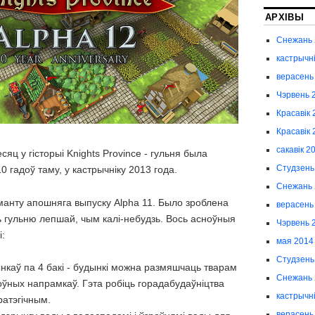
АРХІВЫ
Снежань 
кастрычн
верасень
Чэрвень 
Красавік 
Красавік 
сакавік 2
сяц у гісторыі Knights Province - гульня была
Студзень
 гадоў таму, у кастрычніку 2013 года.
Снежань 
анту апошняга выпуску Alpha 11. Было зроблена
верасень
ь гульню лепшай, чым калі-небудзь. Вось асноўныя
Чэрвень 
:
мая 2014
Студзень
каў па 4 бакі - будынкі можна размяшчаць тварам
Снежань 
оўных напрамкаў. Гэта робіць горадабудаўніцтва
кастрычн
ратэгічным.
верасень