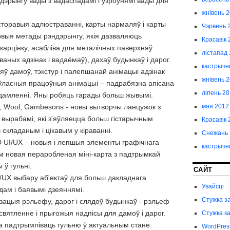
дэрынгу вады з вадаспадамі і ўзроўнямі вады для
жнівень 
сторавыя адлюстраванні, карты нармаляў і карты
Чэрвень 
новыя метады рэндэрынгу, якія дазваляюць
Красавік 
арцінку, асабліва для металічных паверхняў
лістапад
аных адзінак і вадаёмаў), дахаў будынкаў і дарог.
кастрычн
ў дамоў, тэкстур і палепшанай анімацыі адзінак
жнівень 
ласныя працоўныя анімацыі – падрабязна апісана
ліпень 2
дамленні. Яны робяць гарады больш жывымі.
мая 2012
, Wool, Gambesons - новы вытворчы ланцужок з
 вырабамі, які з'яўляецца больш гістарычным
Красавік 
складаным і цікавым у кіраванні.
Снежань 
UI/UX – новыя і лепшыя элементы графічнага
кастрычн
ам новая пераробленая міні-карта з падтрымкай
ў гульні.
САЙТ
UX выбару аб'ектаў для больш дакладнага
Увайсці
дам і баявымі дзеяннямі.
Стужка з
зацыя рэльефу, дарог і слядоў будынкаў - рэльеф
вятленне і прыгожыя надпісы для дамоў і дарог.
Стужка к
 падтрымліваць гульню ў актуальным стане.
WordPres