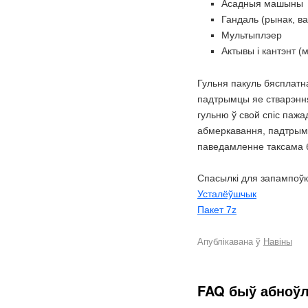
Асадныя машыны
Гандаль (рынак, в
Мультыплэер
Актывы і кантэнт (м
Гульня пакуль бясплатн
падтрымцы яе стварэн
гульню ў свой спіс паж
абмеркавання, падтрымк
паведамленне таксама б
Спасылкі для запампоўкі
Усталёўшчык
Пакет 7z
Апублікавана ў
Навіны
FAQ быў абноў