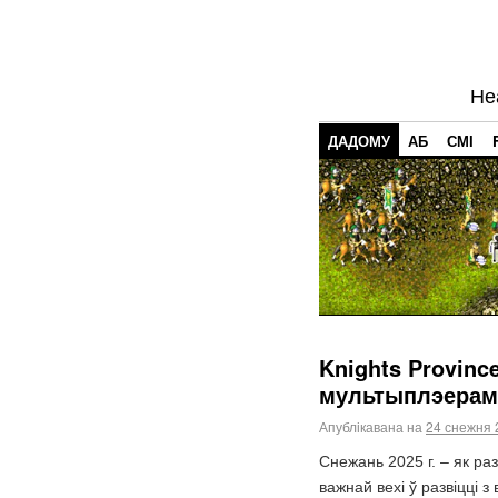
Не
ДАДОМУ
АБ
СМІ
Knights Provinc
мультыплэерам
Апублікавана на
24 снежня 
Снежань 2025 г. – як ра
важнай вехі ў развіцці 