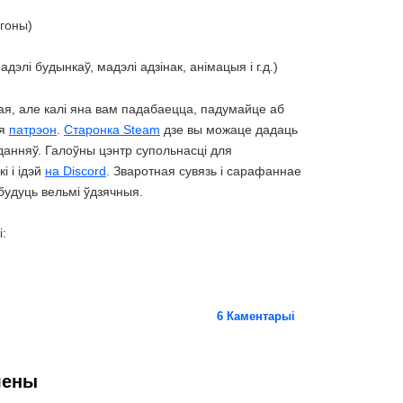
агоны)
адэлі будынкаў, мадэлі адзінак, анімацыя і г.д.)
ая, але калі яна вам падабаецца, падумайце аб
ня
патрэон
.
Старонка Steam
дзе вы можаце дадаць
аданняў.
Галоўны цэнтр супольнасці для
і і ідэй
на Discord
.
Зваротная сувязь і сарафаннае
удуць вельмі ўдзячныя.
:
6
Каментарыі
лены