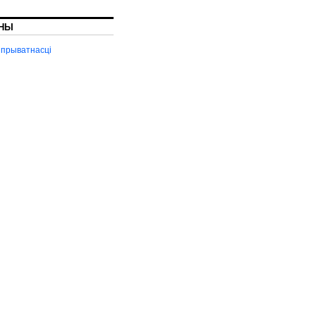
НЫ
 прыватнасці