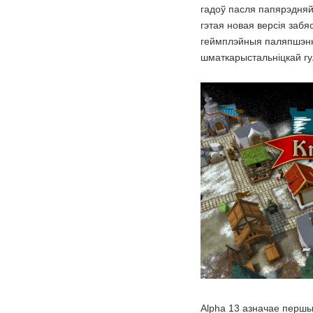
гадоў пасля папярэдняй
гэтая новая версія забя
геймплэйныя паляпшэнні
шматкарыстальніцкай гу
Alpha 13 азначае першы