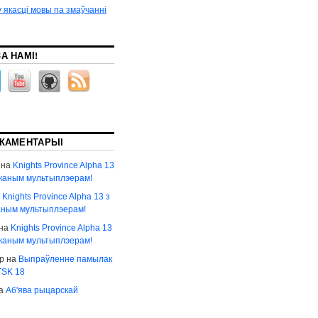
 якасці мовы па змаўчанні
А НАМІ!
 КАМЕНТАРЫІ
на
Knights Province Alpha 13
аканым мультыплэерам!
а
Knights Province Alpha 13 з
аным мультыплэерам!
на
Knights Province Alpha 13
аканым мультыплэерам!
р
на
Выпраўленне памылак
 TSK 18
а
Аб'ява рыцарскай
і