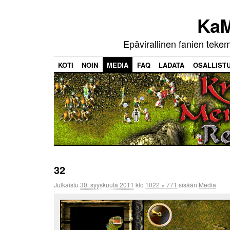
KaM
Epävirallinen fanien teke
KOTI
NOIN
MEDIA
FAQ
LADATA
OSALLIST
32
Julkaistu
30. syyskuuta 2011
klo
1022 × 771
sisään
Media