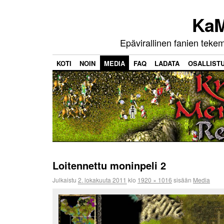
KaM
Epävirallinen fanien teke
KOTI
NOIN
MEDIA
FAQ
LADATA
OSALLIST
Loitennettu moninpeli 2
Julkaistu
2. lokakuuta 2011
klo
1920 × 1016
sisään
Media