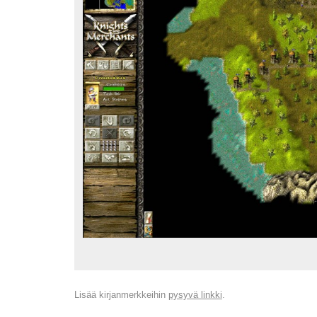
Lisää kirjanmerkkeihin
pysyvä linkki
.