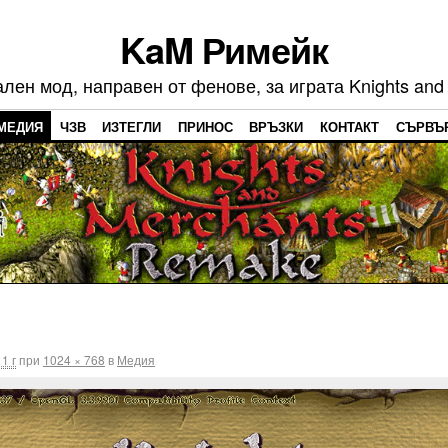
KaM Римейк
ен мод, направен от фенове, за играта Knights and
МЕДИЯ
ЧЗВ
ИЗТЕГЛИ
ПРИНОС
ВРЪЗКИ
КОНТАКТ
СЪРВЪ
1 г
при
1024 × 768
в
Медия