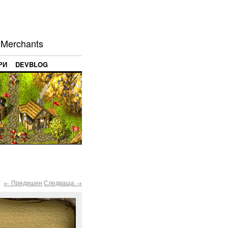
 Merchants
РИ
DEVBLOG
← Предишен
Следваща →