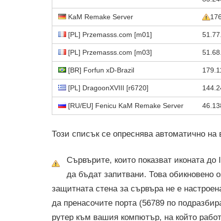
KaM Remake Server
176
[PL] Przemasss.com [m01]
51.77
[PL] Przemasss.com [m03]
51.68
[BR] Forfun xD-Brazil
179.1
[PL] DragoonXVIII [r6720]
144.2
[RU/EU] Fenicu KaM Remake Server
46.13
Този списък се опреснява автоматично на 
Сървърите, които показват иконата до I
да бъдат запитвани. Това обикновено о
защитната стена за сървъра не е настроен
да пренасочите порта (56789 по подразбир
рутер към вашия компютър, на който работ