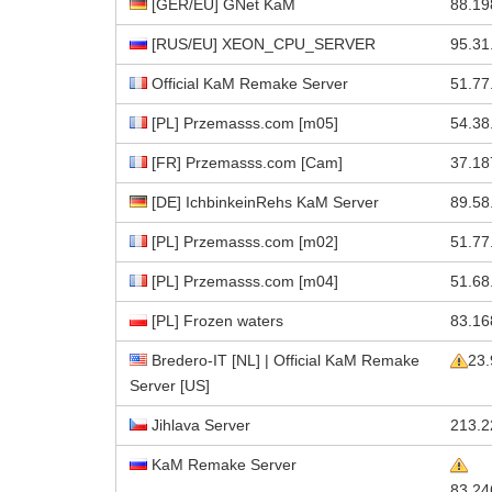
[GER/EU] GNet KaM
88.19
[RUS/EU] XEON_CPU_SERVER
95.31
Official KaM Remake Server
51.77
[PL] Przemasss.com [m05]
54.38
[FR] Przemasss.com [Cam]
37.18
[DE] IchbinkeinRehs KaM Server
89.58
[PL] Przemasss.com [m02]
51.77
[PL] Przemasss.com [m04]
51.68
[PL] Frozen waters
83.16
Bredero-IT [NL] | Official KaM Remake
23.
Server [US]
Jihlava Server
213.2
KaM Remake Server
83.24