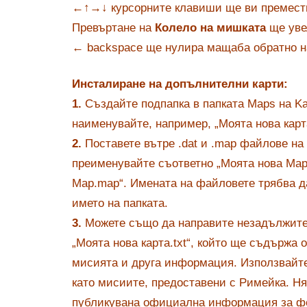
←↑→↓
курсорните клавиши ще ви преместв
Превъртане на
Колело на мишката
ще уве
←
backspace ще нулира мащаба обратно 
Инсталиране на допълнителни карти:
1.
Създайте подпапка в папката Maps на K
наименувайте, например, „Моята нова карт
2.
Поставете вътре .dat и .map файлове на 
преименувайте съответно „Моята нова Map.
Map.map“. Имената на файловете трябва д
името на папката.
3.
Можете също да направите незадължите
„Моята нова карта.txt“, който ще съдържа 
мисията и друга информация. Използвай
като мисиите, предоставени с Римейка. Н
публикувана официална информация за ф