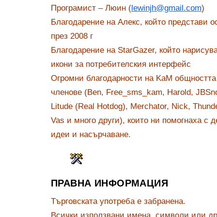
Програмист – Люин (
lewinjh@gmail.com
)
Благодарение на Алекс, който представи о
през 2008 г
Благодарение на StarGazer, който нарисув
икони за потребителския интерфейс
Огромни благодарности на KaM общността 
членове (Ben, Free_sms_kam, Harold, JBSnor
Litude (Real Hotdog), Merchator, Nick, Thun
Vas и много други), които ни помогнаха с 
идеи и насърчаване.
ПРАВНА ИНФОРМАЦИЯ
Търговската употреба е забранена.
Всички използвани имена, символи или др