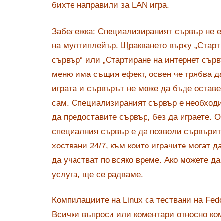
бихте направили за LAN игра.
Забележка: Специализираният сървър не е
на мултиплейър. Щракването върху „Старт
сървър“ или „Стартиране на интернет сърв
меню има същия ефект, освен че трябва д
играта и сървърът не може да бъде остав
сам. Специализираният сървър е необходи
да предоставите сървър, без да играете. 
специалния сървър е да позволи сървърит
хоствани 24/7, към които играчите могат д
да участват по всяко време. Ако можете д
услуга, ще се радваме.
Компилациите на Linux са тествани на Fedo
Всички въпроси или коментари относно ко