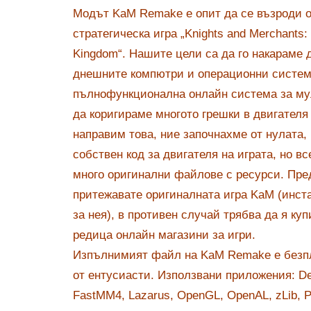
Модът KaM Remake е опит да се възроди 
стратегическа игра „Knights and Merchants:
Kingdom“. Нашите цели са да го накараме 
днешните компютри и операционни систем
пълнофункционална онлайн система за му
да коригираме многото грешки в двигателя 
направим това, ние започнахме от нулата,
собствен код за двигателя на играта, но вс
много оригинални файлове с ресурси. Пре
притежавате оригиналната игра KaM (инст
за нея), в противен случай трябва да я куп
редица онлайн магазини за игри.
Изпълнимият файл на KaM Remake е безпл
от ентусиасти. Използвани приложения: Delp
FastMM4, Lazarus, OpenGL, OpenAL, zLib, 