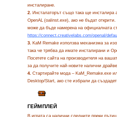
инсталиране.
2.
Инсталаторът също така ще инсталира 
OpenAL (oalinst.exe), ако не бъдат открити
може да бъде намерена на официалната с
https://connect.creativelabs.com/openal/defau
3.
KaM Remake използва механизма за изо
така че трябва да имате инсталирани и O
Посетете сайта на производителя на вашат
за да получите най-новите налични драйве
4.
Стартирайте мода – KaM_Remake.exe ил
Desktop/Start, ако сте избрали да създаде
ГЕЙМПЛЕЙ
В играта са налични следните преки пътищ