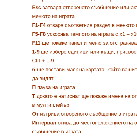
Esc
затваря отвореното съобщение или ак
менюто на играта
F1-F4
отваря съответния раздел в менюто 
F5-F8
ускорява темпото на играта с x1 – x1
F11
ще покаже панел и меню за отстранява
1-9
ще избере единици или къщи, присвое
Ctrl + 1-9
б
ще постави маяк на картата, който ваши
да видят
П
пауза на играта
T
докато е натиснат ще покаже имена на о
в мултиплейър
От
изтрива отвореното съобщение в играт
Интервал
отива до местоположението на о
съобщение в играта