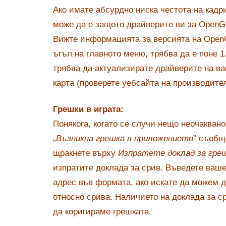
Ако имате абсурдно ниска честота на кадри
може да е защото драйверите ви за OpenG
Вижте информацията за версията на OpenG
ъгъл на главното меню, трябва да е поне 1.
трябва да актуализирате драйверите на в
карта (проверете уебсайта на производител
Грешки в играта:
Понякога, когато се случи нещо неочакван
„
Възникна грешка в приложението
” съобщ
щракнете върху
Изпратете доклад за гре
изпратите доклада за срив. Въведете ваш
адрес във формата, ако искате да можем д
относно срива. Наличието на доклада за с
да коригираме грешката.