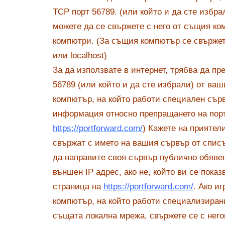
TCP порт 56789. (или който и да сте избра
можете да се свържете с него от същия ко
компютри. (За същия компютър се свържете
или localhost)
За да използвате в интернет, трябва да пр
56789 (или който и да сте избрали) от ва
компютър, на който работи специален сърв
информация относно препращането на порт
https://portforward.com/
) Кажете на приятел
свържат с името на вашия сървър от списъ
да направите своя сървър публично обяве
външен IP адрес, ако не, който ви се показ
страница на
https://portforward.com/
. Ако и
компютър, на който работи специализиран
същата локална мрежа, свържете се с негов