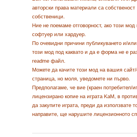
авторски права материали са собственост 
собственици.
Ние не поемаме отговорност, ако този мод
софтуер или хардуер.
По очевидни причини публикуването и/или
този мод под каквато и да е форма не е р
readme файл.
Можете да качите този мод на вашия сайт
страница, но моля, уведомете ни първо.
Предполагаме, че вие ​​(краен потребител/
лицензирано копие на играта KaM, в проти
да закупите играта, преди да използвате то
направите, ще нарушите лицензионното с