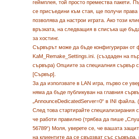
геймплея, той просто премества пакети. Пъ
се присъедини към стая, ще получи права з
позволява да настрои играта. Ако този кли
връзката, на следващия в списъка ще бъд
за хостинг.
Сървърът може да бъде конфигуриран от 
KaM_Remake_Settings.ini. (създаден на пъ
сървъра) Опциите за специалния сървър с
[Сървър].
За да използвате в LAN игра, първо се уве
няма да бъде публикуван на главния сървъ
„AnnounceDedicatedServer=0“ в INI файла. 
След това стартирайте специализирания с
че работи правилно (трябва да пише „Слу
56789“) Моля, уверете се, че вашата защи
на клиентите да се свързват със сървъра,