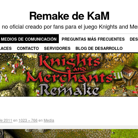
Remake de KaM
no oficial creado por fans para el juego Knights and Me
MEDIOS DE COMUNICACIÓN
PREGUNTAS MÁS FRECUENTES
DE
LACES
CONTACTO
SERVIDORES
BLOG DE DESARROLLO
de 2011
en
1023 × 766
en
Media