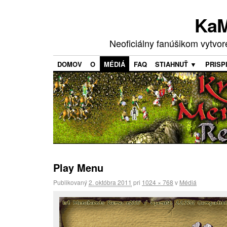
KaM
Neoficiálny fanúšikom vytvo
DOMOV
O
MÉDIÁ
FAQ
STIAHNUŤ ▼
PRISP
Play Menu
Publikovaný
2. októbra 2011
pri
1024 × 768
v
Médiá