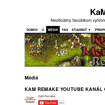
KaM
Neoficiálny fanúšikom vytvo
DOMOV
O
MÉDIÁ
FAQ
STIAHNUŤ ▼
PRISP
Médiá
KAM REMAKE YOUTUBE KANÁL