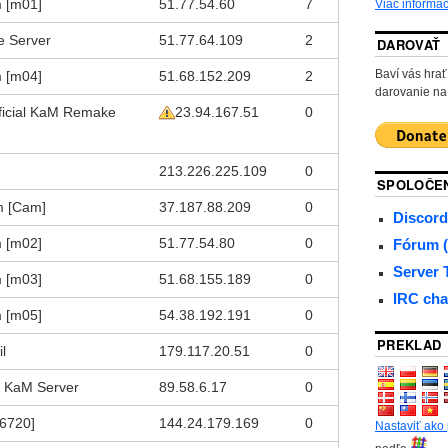
 [m01]
51.77.54.60
7
Viac informác
e Server
51.77.64.109
2
DAROVAŤ
Baví vás hr
 [m04]
51.68.152.209
2
darovanie na
fficial KaM Remake
23.94.167.51
0
213.226.225.109
0
SPOLOČE
m [Cam]
37.187.88.209
0
Discord
 [m02]
51.77.54.80
0
Fórum (
Server
 [m03]
51.68.155.189
0
IRC cha
 [m05]
54.38.192.191
0
PREKLAD
l
179.117.20.51
0
s KaM Server
89.58.6.17
0
r6720]
144.24.179.169
0
Nastaviť ako