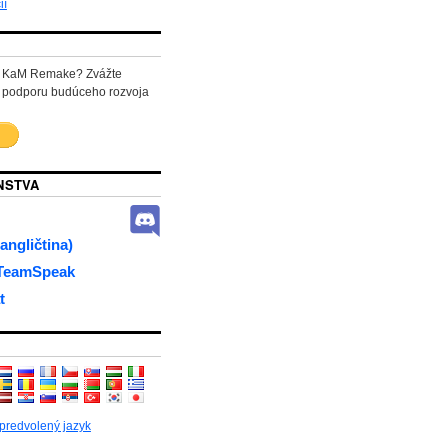
ií
ať KaM Remake? Zvážte
 podporu budúceho rozvoja
NSTVA
angličtina)
 TeamSpeak
t
 predvolený jazyk