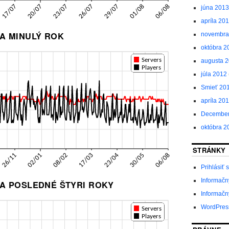
júna 2013
apríla 20
A MINULÝ ROK
novembra
októbra 2
augusta 
júla 2012
Smieť 20
apríla 20
December
októbra 2
STRÁNKY
Prihlásiť 
Informačn
A POSLEDNÉ ŠTYRI ROKY
Informačn
WordPres