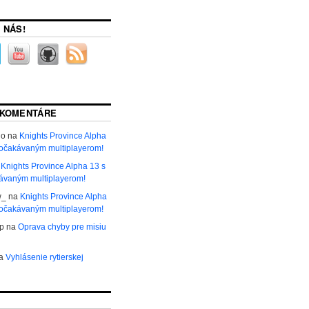
 NÁS!
 KOMENTÁRE
ho
na
Knights Province Alpha
 očakávaným multiplayerom!
a
Knights Province Alpha 13 s
ávaným multiplayerom!
w_
na
Knights Province Alpha
 očakávaným multiplayerom!
р
na
Oprava chyby pre misiu
a
Vyhlásenie rytierskej