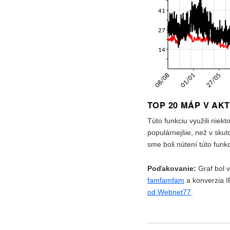
TOP 20 MÁP V AK
Túto funkciu využili niekt
populárnejšie, než v skut
sme boli nútení túto funk
Poďakovanie:
Graf bol 
famfamfam
a konverzia I
od Webnet77
.