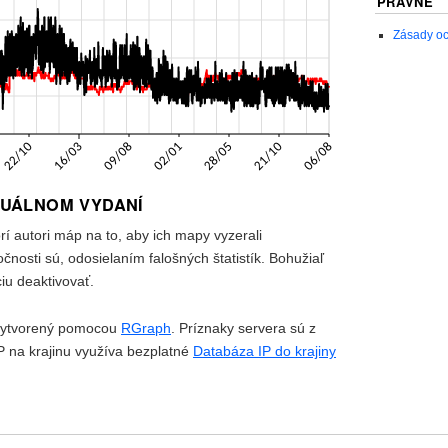
PRÁVNE
Zásady oc
TUÁLNOM VYDANÍ
orí autori máp na to, aby ich mapy vyzerali
očnosti sú, odosielaním falošných štatistík. Bohužiaľ
ciu deaktivovať.
vytvorený pomocou
RGraph
. Príznaky servera sú z
P na krajinu využíva bezplatné
Databáza IP do krajiny