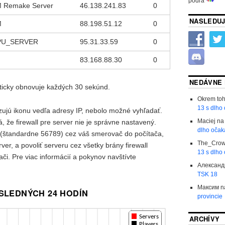
podľa
M Remake Server
46.138.241.83
0
NASLEDUJ
M
88.198.51.12
0
PU_SERVER
95.31.33.59
0
83.168.88.30
0
NEDÁVNE
icky obnovuje každých 30 sekúnd.
Okrem to
13 s dlho
zujú ikonu vedľa adresy IP, nebolo možné vyhľadať.
Maciej
n
 že firewall pre server nie je správne nastavený.
dlho očak
 (štandardne 56789) cez váš smerovač do počítača,
The_Cro
ver, a povoliť serveru cez všetky brány firewall
13 s dlho
či. Pre viac informácií a pokynov navštívte
Александ
TSK 18
Максим
n
OSLEDNÝCH 24 HODÍN
provincie
ARCHÍVY