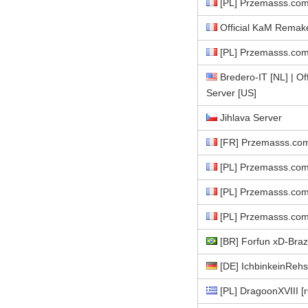
[PL] Przemasss.com
Official KaM Remak
[PL] Przemasss.com
Bredero-IT [NL] | O
Server [US]
Jihlava Server
[FR] Przemasss.co
[PL] Przemasss.com
[PL] Przemasss.com
[PL] Przemasss.com
[BR] Forfun xD-Brazi
[DE] IchbinkeinReh
[PL] DragoonXVIII [