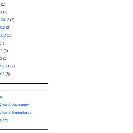
(1)
13
(3)
 2012
(2)
012
(2)
2012
(1)
(1)
12
(2)
12
(1)
 2011
(2)
011
(5)
sa
ý kanál záznamov
ý kanál komentárov
s.org