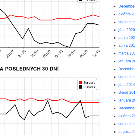
December
októbra 2
septembr
júna 2020
apríla 20
apríla 20
marca 20
januára 2
A POSLEDNÝCH 30 DNÍ
December
septembr
júna 2014
Smieť 20
januára 2
December
októbra 2
septembr
augusta 