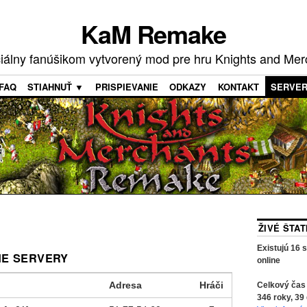
KaM Remake
ciálny fanúšikom vytvorený mod pre hru Knights and Mer
FAQ
STIAHNUŤ ▼
PRISPIEVANIE
ODKAZY
KONTAKT
SERVE
ŽIVÉ ŠTA
Existujú
16
s
NE SERVERY
online
Adresa
Hráči
Celkový čas
346
roky,
39