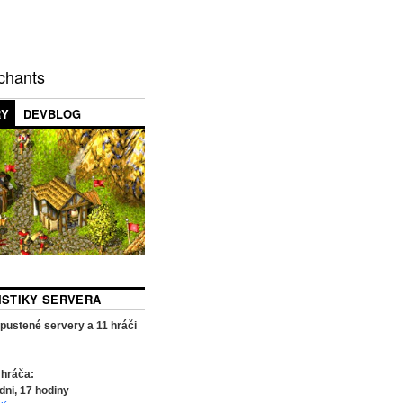
chants
RY
DEVBLOG
TISTIKY SERVERA
pustené servery a
11
hráči
 hráča:
dni,
17
hodiny