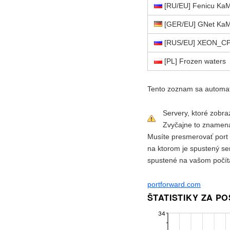
[RU/EU] Fenicu Ka
[GER/EU] GNet Ka
[RUS/EU] XEON_C
[PL] Frozen waters
Tento zoznam sa automat
Servery, ktoré zobra
Zvyčajne to znamená,
Musíte presmerovať port
na ktorom je spustený ser
spustené na vašom počíta
portforward.com
ŠTATISTIKY ZA P