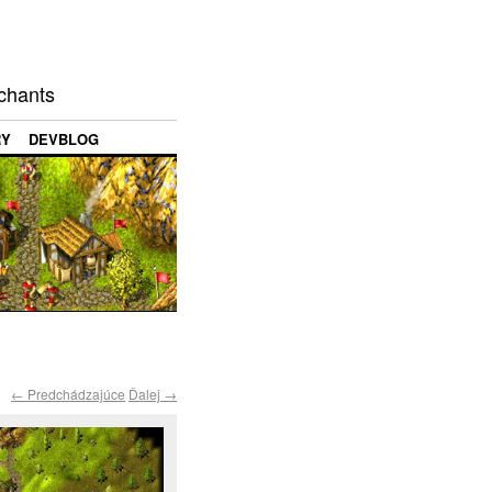
chants
RY
DEVBLOG
← Predchádzajúce
Ďalej →