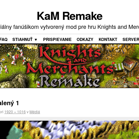
KaM Remake
ciálny fanúšikom vytvorený mod pre hru Knights and Mer
FAQ
STIAHNUŤ ▼
PRISPIEVANIE
ODKAZY
KONTAKT
SERVE
alený 1
pri
1920 × 1016
v
Médiá