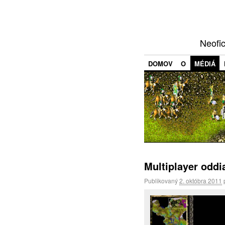
Neofi
DOMOV
O
MÉDIÁ
Multiplayer oddi
Publikovaný
2. októbra 2011