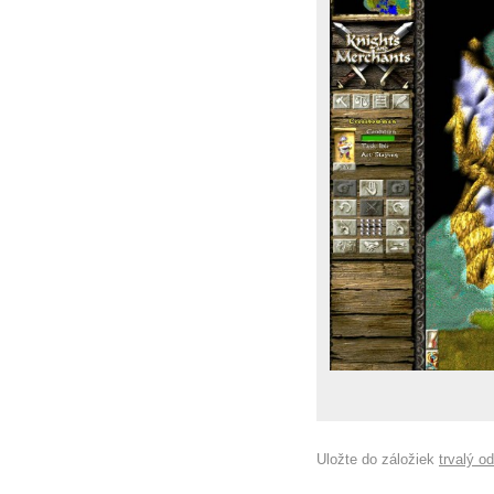
Uložte do záložiek
trvalý o