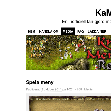
KaM
En inofficiell fan-gjord 
HEM
HANDLA OM
MEDIA
FAQ
LADDA NER
Spela meny
Publicerad
2 oktober 2011
på
1024 × 768
i
Media