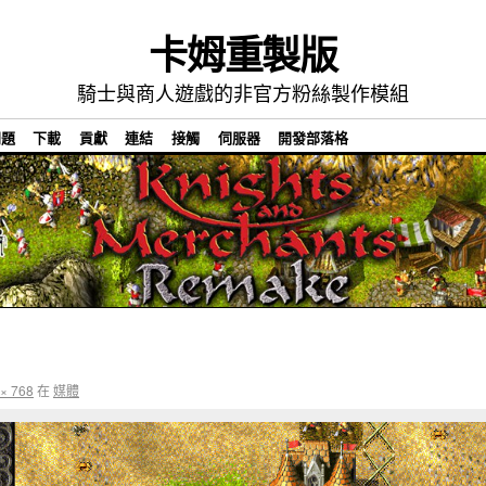
卡姆重製版
騎士與商人遊戲的非官方粉絲製作模組
問題
下載
貢獻
連結
接觸
伺服器
開發部落格
× 768
在
媒體