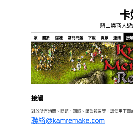
卡
騎士與商人遊
家
關於
媒體
常問問題
下載
貢獻
連結
接
接觸
對於所有詢問、問題、回饋、錯誤報告等，請使用下面
聯絡@kamremake.com