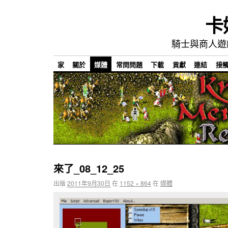
卡
騎士與商人遊
家
關於
媒體
常問問題
下載
貢獻
連結
接
來了_08_12_25
出版
2011年9月30日
在
1152 × 864
在
媒體