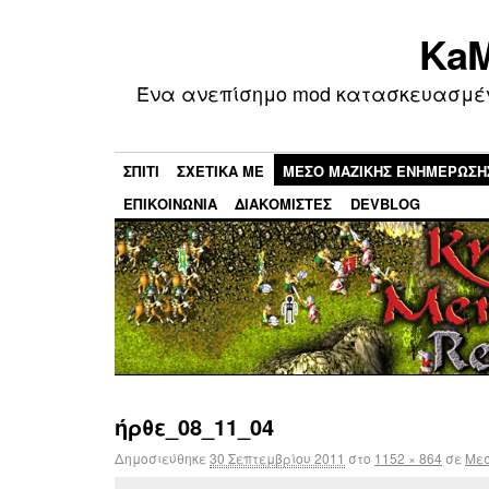
KaM
Ένα ανεπίσημο mod κατασκευασμένο
ΣΠΊΤΙ
ΣΧΕΤΙΚΆ ΜΕ
ΜΕΣΟ ΜΑΖΙΚΗΣ ΕΝΗΜΕΡΩΣΗ
ΕΠΙΚΟΙΝΩΝΊΑ
ΔΙΑΚΟΜΙΣΤΈΣ
DEVBLOG
ήρθε_08_11_04
Δημοσιεύθηκε
30 Σεπτεμβρίου 2011
στο
1152 × 864
σε
Με