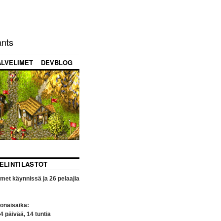
ants
ALVELIMET
DEVBLOG
VELINTILASTOT
imet käynnissä ja
26
pelaajia
onaisaika:
4
päivää,
14
tuntia