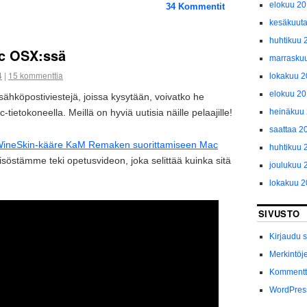
elokuu 2
34
Kommentit
kesäkuut
huhtikuu 
c OSX:ssä
marrasku
4
|
15 kommenttia
lokakuu 
elokuu 2
ähköpostiviestejä, joissa kysytään, voivatko he
heinäkuu
etokoneella. Meillä on hyviä uutisia näille pelaajille!
saattaa 2
ineSkin-kääre KaM Remaken suorittamiseen Mac
huhtikuu 
eisöstämme teki opetusvideon, joka selittää kuinka sitä
joulukuu 
lokakuu 2
SIVUSTO
Kirjaudu 
Merkintöj
Kommentti
WordPres