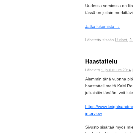
Uudessa versiossa on lii
tässä on joitain merkittäv
Jatka lukemista
→
Lähetetty sisään
Uutiset
,
Ju
Haastattelu
Lähetetty
1. joulukuuta 2014
|
Aiemmin tänä vuonna pit
haastatteli meitä KaM Re
julkaistiin tänään, voit lu
https://www.knightsandm
interview
Sivusto sisältää myös mie