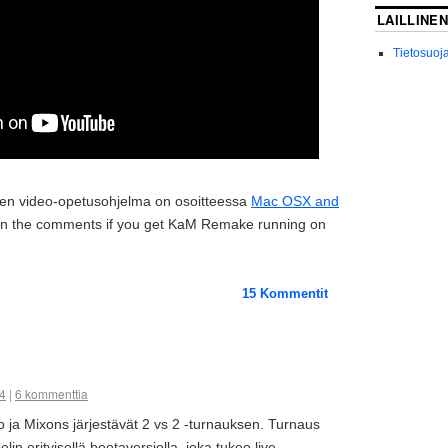
LAILLINEN
Tietosuoj
inen video-opetusohjelma on osoitteessa
Mac OSX and
 in the comments if you get KaM Remake running on
15
Kommentit
4
|
6 kommenttia
ja Mixons järjestävät 2 vs 2 -turnauksen. Turnaus
n erityisellä beetaversiolla, joka tukee live-