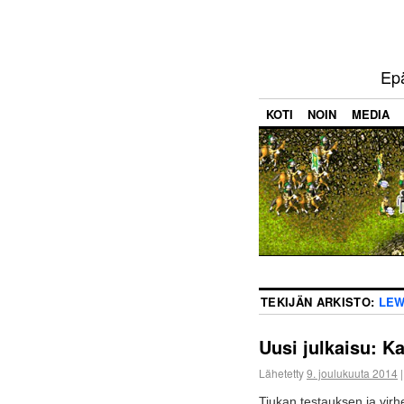
Epä
KOTI
NOIN
MEDIA
TEKIJÄN ARKISTO:
LEW
Uusi julkaisu: 
Lähetetty
9. joulukuuta 2014
|
Tiukan testauksen ja virh