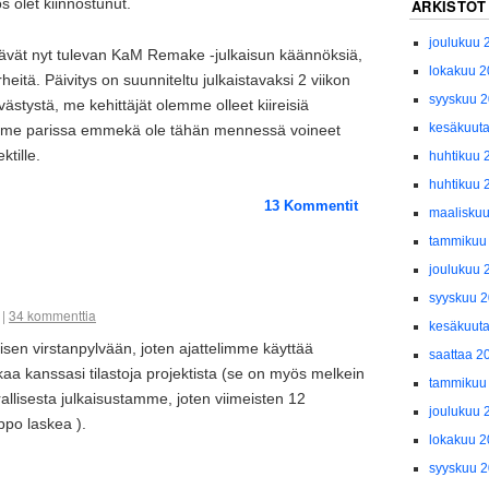
os olet kiinnostunut.
ARKISTOT
joulukuu 
tävät nyt tulevan KaM Remake -julkaisun käännöksiä,
lokakuu 
heitä. Päivitys on suunniteltu julkaistavaksi 2 viikon
syyskuu 
västystä, me kehittäjät olemme olleet kiireisiä
kesäkuut
mme parissa emmekä ole tähän mennessä voineet
ktille.
huhtikuu 
huhtikuu 
13
Kommentit
maaliskuu
tammikuu
joulukuu 
syyskuu 
|
34 kommenttia
kesäkuut
sen virstanpylvään, joten ajattelimme käyttää
saattaa 2
akaa kanssasi tilastoja projektista (se on myös melkein
tammikuu
rallisesta julkaisustamme, joten viimeisten 12
joulukuu 
ppo laskea ).
lokakuu 
syyskuu 