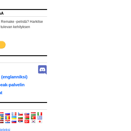
AA
 Remake -pelistä? Harkitse
a tulevan kehityksen
 (englanniksi)
ak-palvelin
at
ieleksi