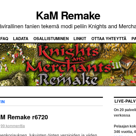
KaM Remake
virallinen fanien tekemä modi peliin Knights and Merch
FAQ
LADATA
OSALLISTUMINEN
LINKIT
OTTAA YHTEYTTÄ
P
LIVE-PAL
IN
On
20
palvel
KaM Remake r6720
verkossa
99 kommenttia
Pelaajan kok
346
vuotta,
4
eenkorjauksen, lukuisten öisten versioiden ja viiden