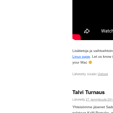
Lisätietoja ja vaihtoehto
Linux page
. Let us know
your Mac
Lähetetty sisään
Uutiset
Talvi Turnaus
Lähetetty
27. tammikuuta 201
Yhteisömme jäsenet Sado 
pelataan KaM Remake -peli