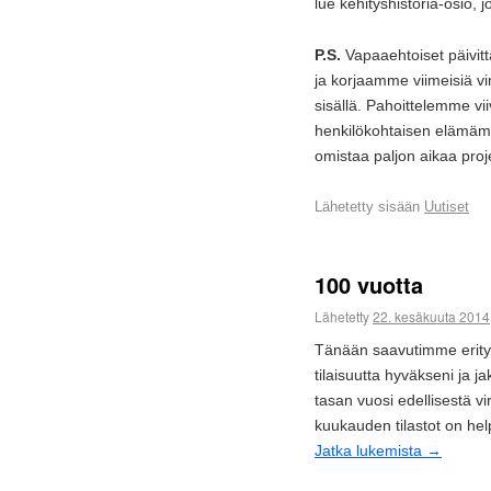
lue kehityshistoria-osio, j
P.S.
Vapaaehtoiset päivit
ja korjaamme viimeisiä vir
sisällä. Pahoittelemme vii
henkilökohtaisen elämä
omistaa paljon aikaa proje
Lähetetty sisään
Uutiset
100 vuotta
Lähetetty
22. kesäkuuta 2014
Tänään saavutimme erityi
tilaisuutta hyväkseni ja j
tasan vuosi edellisestä vi
kuukauden tilastot on hel
Jatka lukemista
→