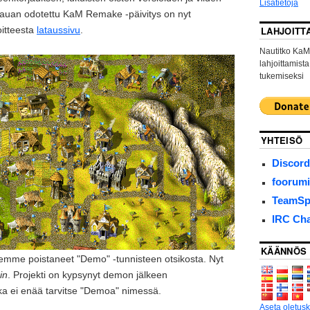
Lisätietoja
kauan odotettu KaM Remake -päivitys on nyt
oitteesta
lataussivu
.
LAHJOITT
Nautitko KaM
lahjoittamist
tukemiseksi
YHTEISÖ
Discord
foorumi
TeamSpe
IRC Ch
KÄÄNNÖS
olemme poistaneet "Demo" -tunnisteen otsikosta. Nyt
in
. Projekti on kypsynyt demon jälkeen
joka ei enää tarvitse "Demoa" nimessä.
Aseta oletusk