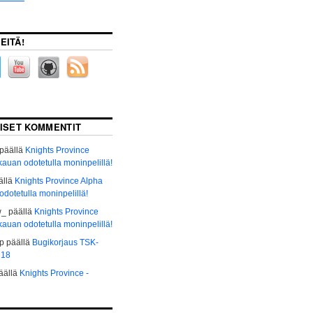
EITÄ!
AISET KOMMENTIT
päällä
Knights Province
kauan odotetulla moninpelillä!
ällä
Knights Province Alpha
dotetulla moninpelillä!
w_
päällä
Knights Province
kauan odotetulla moninpelillä!
р
päällä
Bugikorjaus TSK-
 18
äällä
Knights Province -