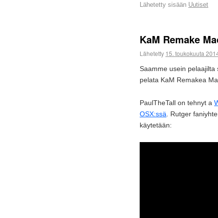
Lähetetty sisään
Uutiset
KaM Remake Ma
Lähetetty
15. toukokuuta 201
Saamme usein pelaajilta s
pelata KaM Remakea Mac-ti
PaulTheTall on tehnyt a
W
OSX:ssä
. Rutger faniyht
käytetään: