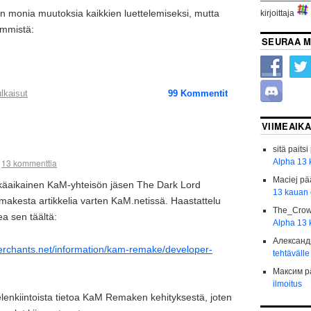
an monia muutoksia kaikkien luettelemiseksi, mutta
kirjoittaja
immistä:
SEURAA M
lkaisut
99
Kommentit
VIIMEAIK
sitä paitsi
Alpha 13 
13 kommenttia
Maciej
pä
käaikainen KaM-yhteisön jäsen The Dark Lord
13 kauan o
makesta artikkelia varten KaM.netissä. Haastattelu
The_Cro
kea sen täältä:
Alpha 13 
Александ
erchants.net/information/kam-remake/developer-
tehtävälle
Максим
p
ilmoitus
lenkiintoista tietoa KaM Remaken kehityksestä, joten