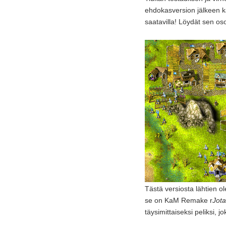
ehdokasversion jälkeen 
saatavilla! Löydät sen os
Tästä versiosta lähtien 
se on KaM Remake r
Jota
täysimittaiseksi peliksi, 