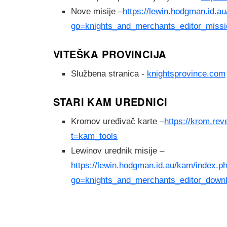
Nove misije –
https://lewin.hodgman.id.a
go=knights_and_merchants_editor_miss
VITEŠKA PROVINCIJA
Službena stranica -
knightsprovince.com
STARI KAM UREDNICI
Kromov uređivač karte –
https://krom.rev
t=kam_tools
Lewinov urednik misije –
https://lewin.hodgman.id.au/kam/index.p
go=knights_and_merchants_editor_down