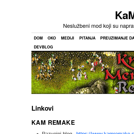
KaM
Neslužbeni mod koji su napravi
DOM
OKO
MEDIJI
PITANJA
PREUZIMANJE D
DEVBLOG
Linkovi
KAM REMAKE
Razvojni blog –
https://www.kamremake.c