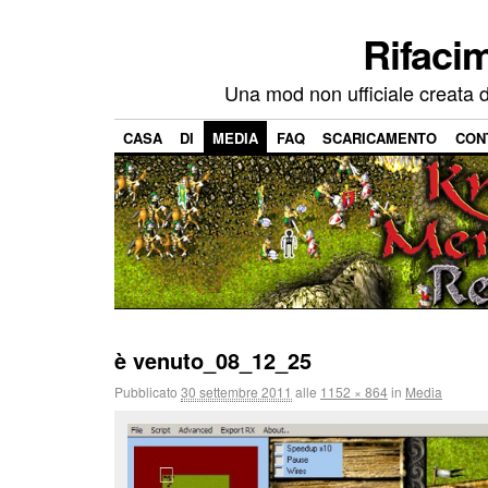
Rifaci
Una mod non ufficiale creata d
CASA
DI
MEDIA
FAQ
SCARICAMENTO
CON
è venuto_08_12_25
Pubblicato
30 settembre 2011
alle
1152 × 864
in
Media