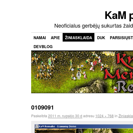
KaM 
Neoficialus gerbėjų sukurtas ža
NAMAI
APIE
ŽINIASKLAIDA
DUK
PARSISIŲST
DEVBLOG
0109091
Paskelbta
2011 m. rugsėjo 30 d
adresu
1024 × 768
in
Žiniaskl