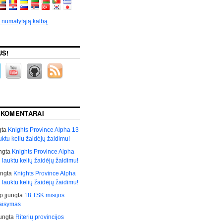
p numatytąją kalbą
US!
 KOMENTARAI
gta
Knights Province Alpha 13
auktu kelių žaidėjų žaidimu!
ngta
Knights Province Alpha
i lauktu kelių žaidėjų žaidimu!
ungta
Knights Province Alpha
i lauktu kelių žaidėjų žaidimu!
р
įjungta
18 TSK misijos
taisymas
jungta
Riterių provincijos