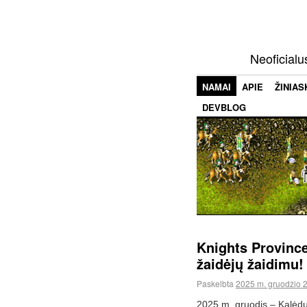
Neoficialu
NAMAI
APIE
ŽINIAS
DEVBLOG
Knights Province
žaidėjų žaidimu!
Paskelbta
2025 m. gruodžio 
2025 m. gruodis – Kalėdų