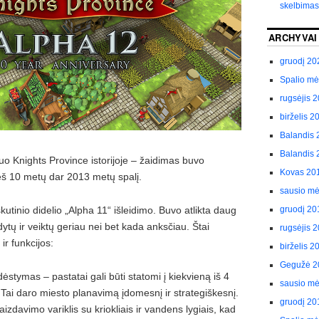
skelbimas
ARCHYVAI
gruodį 20
Spalio m
rugsėjis 
birželis 2
Balandis 
Balandis 
o Knights Province istorijoje – žaidimas buvo
Kovas 20
ieš 10 metų dar 2013 metų spalį.
sausio m
kutinio didelio „Alpha 11“ išleidimo. Buvo atlikta daug
gruodį 20
ytų ir veiktų geriau nei bet kada anksčiau. Štai
rugsėjis 
ir funkcijos:
birželis 2
Gegužė 2
dėstymas – pastatai gali būti statomi į kiekvieną iš 4
sausio m
 Tai daro miesto planavimą įdomesnį ir strategiškesnį.
gruodį 20
zdavimo variklis su kriokliais ir vandens lygiais, kad