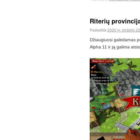
Riterių provincij
Paskelbta
2020 m. birželio 22
Džiaugiuosi galėdamas pr
Alpha 11 ir ją galima atsi