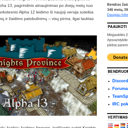
Bendras žaid
Alpha 13, pagrindinis atnaujinimas po dvejų metų nuo
346
metų,
39
kstesnio Alpha 12 leidimo ši naujoji versija suteikia
Daugiau info
nių ir žaidimo patobulinimų – visų pirma, ilgai lauktas
PAAUKOTI
Mėgaukitės ž
Apsvarstykite
plėtrai paremt
BENDRUO
Discord
Forumas
TeamSpe
IRC pok
VERTIMAS
lių žaidėjų žaidimo žingsnis, leidžiantis patirti Knights