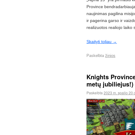
Province bendradarbiauja
naujinimas pagilina misij
ir pagerina garso ir vaizd
realizuotos realiojo laiko s
Skaityti toliau
→
Paskelbta
žinios
Knights Province
metų jubiliejus!)
Paskelbta
2023 m. spalio 20 