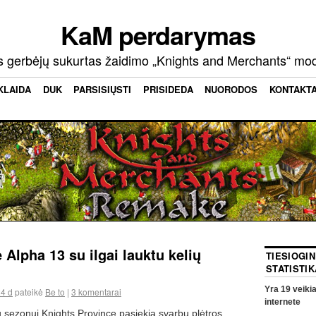
KaM perdarymas
s gerbėjų sukurtas žaidimo „Knights and Merchants“ mo
KLAIDA
DUK
PARSISIŲSTI
PRISIDEDA
NUORODOS
KONTAKT
 Alpha 13 su ilgai lauktu kelių
TIESIOGI
STATISTIK
Yra
19
veikia
24 d
pateikė
Be to
|
3 komentarai
internete
 sezonui Knights Province pasiekia svarbų plėtros