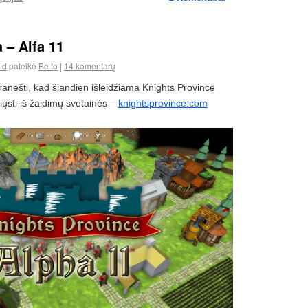
a – Alfa 11
 d
pateikė
Be to
|
14 komentarų
anešti, kad šiandien išleidžiama Knights Province
siųsti iš žaidimų svetainės –
knightsprovince.com