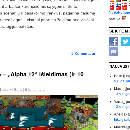
nt arba konkurencinėmis sąlygomis. Be to,
Nustatyti kai
os scenarijų ir pasakojimo įrankius, pagerina našumą
pateikė
o medžiagas – visa tai priartina žaidimą prie visiškai
trategijos patirties.
SEKITE M
3
Komentarai
NAUJAUSI
 – „Alpha 12“ išleidimas (ir 10
Be to
įjun
su ilgai l
Maciej
įju
d
pateikė
Be to
|
6 komentarai
13 su ilga
Varna_
įj
13 su ilga
Александ
trikčių pa
Максим
į