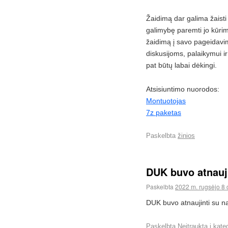
Žaidimą dar galima žaisti
galimybę paremti jo kūr
žaidimą į savo pageidav
diskusijoms, palaikymui i
pat būtų labai dėkingi.
Atsisiuntimo nuorodos:
Montuotojas
7z paketas
Paskelbta
žinios
DUK buvo atnauji
Paskelbta
2022 m. rugsėjo 8 
DUK buvo atnaujinti su na
Paskelbta
Neįtraukta į kate