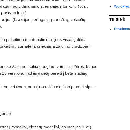
a daug naujų dinaminio scenarijaus funkcijų (pvz.,
WordPres
 prekyba ir kt.).
TEISINĖ
zacijos (Brazilijos portugalų, prancūzų, vokiečių,
).
Privatumo 
ų pakeitimų ir patobulinimų, juos visus galima
pakeitimų žurnale (pasiekiama žaidimo pradžioje ir
kuriose žaidimui reikia daugiau tyrimų ir plėtros, kurios
3 versijoje, kad jis galėtų pereiti į beta stadiją:
yvūnų veisimas, ar su juo reikia elgtis taip pat, kaip su
gonai)
(pastatų modeliai, vienetų modeliai, animacijos ir kt.)