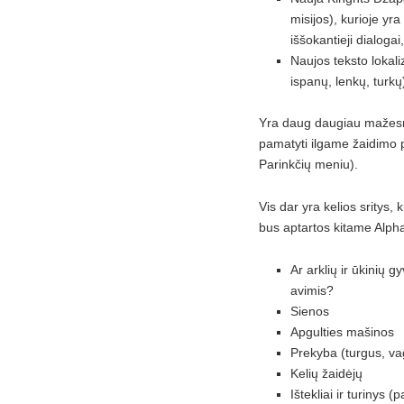
misijos), kurioje yr
iššokantieji dialogai,
Naujos teksto lokali
ispanų, lenkų, turkų
Yra daug daugiau mažesni
pamatyti ilgame žaidimo 
Parinkčių meniu).
Vis dar yra kelios sritys, 
bus aptartos kitame Alpha 1
Ar arklių ir ūkinių g
avimis?
Sienos
Apgulties mašinos
Prekyba (turgus, va
Kelių žaidėjų
Ištekliai ir turinys 