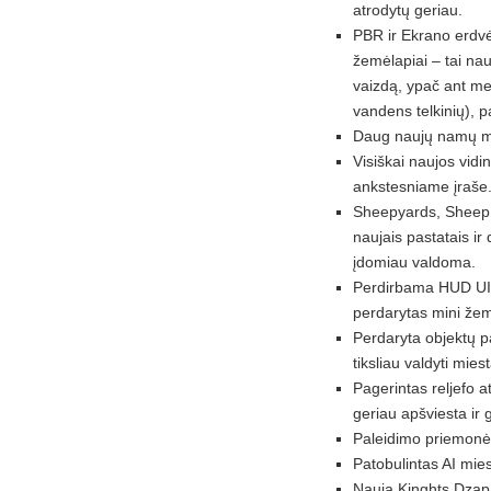
atrodytų geriau.
PBR ir Ekrano erdvės
žemėlapiai – tai nau
vaizdą, ypač ant met
vandens telkinių), pa
Daug naujų namų mod
Visiškai naujos vid
ankstesniame įraše.
Sheepyards, Sheep
naujais pastatais ir 
įdomiau valdoma.
Perdirbama HUD UI/U
perdarytas mini že
Perdaryta objektų p
tiksliau valdyti miest
Pagerintas reljefo a
geriau apšviesta ir 
Paleidimo priemonė 
Patobulintas AI mi
Nauja Kinghts Dzapa