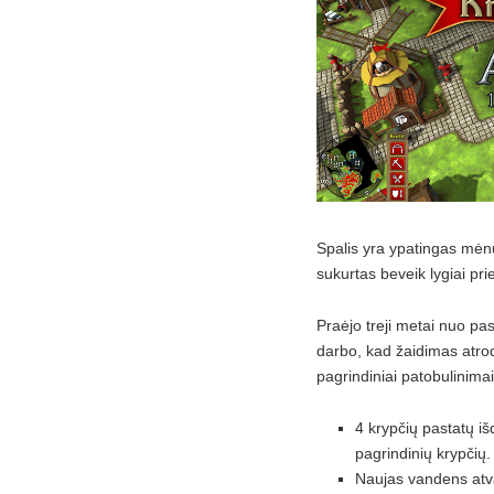
Spalis yra ypatingas mėnu
sukurtas beveik lygiai pr
Praėjo treji metai nuo pas
darbo, kad žaidimas atrod
pagrindiniai patobulinimai 
4 krypčių pastatų iš
pagrindinių krypčių.
Naujas vandens atvai