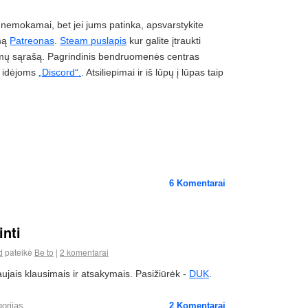
 nemokamai, bet jei jums patinka, apsvarstykite
imą
Patreonas
.
Steam puslapis
kur galite įtraukti
imų sąrašą.
Pagrindinis bendruomenės centras
r idėjoms
„Discord“.
.
Atsiliepimai ir iš lūpų į lūpas taip
6
Komentarai
nti
d
pateikė
Be to
|
2 komentarai
ujais klausimais ir atsakymais. Pasižiūrėk -
DUK
.
gorijas
2
Komentarai