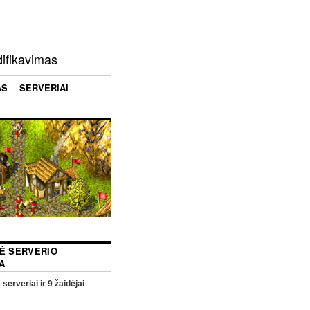
difikavimas
AS
SERVERIAI
NĖ SERVERIO
A
 serveriai ir
9
žaidėjai