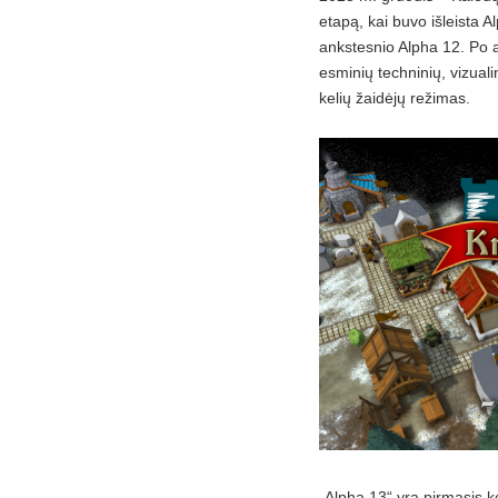
etapą, kai buvo išleista 
ankstesnio Alpha 12. Po an
esminių techninių, vizuali
kelių žaidėjų režimas.
„Alpha 13“ yra pirmasis ke