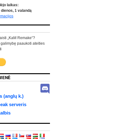
ėjo laikas:
dienos,
1
valandą
rmacijos
aisti „KaM Remake“?
 galimybę paaukoti ateities
i
MENĖ
 (anglų k.)
ak serveris
albis