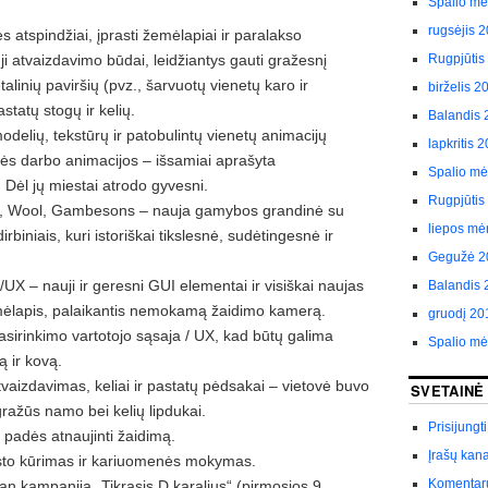
Spalio m
rugsėjis 
 atspindžiai, įprasti žemėlapiai ir paralakso
ji atvaizdavimo būdai, leidžiantys gauti gražesnį
Rugpjūtis
alinių paviršių (pvz., šarvuotų vienetų karo ir
birželis 2
statų stogų ir kelių.
Balandis 
elių, tekstūrų ir patobulintų vienetų animacijų
lapkritis 
inės darbo animacijos – išsamiai aprašyta
Spalio m
 Dėl jų miestai atrodo gyvesni.
Rugpjūtis
, Wool, Gambesons – nauja gamybos grandinė su
liepos mė
dirbiniais, kuri istoriškai tikslesnė, sudėtingesnė ir
Gegužė 2
X – nauji ir geresni GUI elementai ir visiškai naujas
Balandis 
mėlapis, palaikantis nemokamą žaidimo kamerą.
gruodį 20
asirinkimo vartotojo sąsaja / UX, kad būtų galima
Spalio m
ą ir kovą.
tvaizdavimas, keliai ir pastatų pėdsakai – vietovė buvo
SVETAINĖ
gražūs namo bei kelių lipdukai.
Prisijungti
padės atnaujinti žaidimą.
Įrašų kan
esto kūrimas ir kariuomenės mokymas.
Komentar
n kampanija „Tikrasis D karalius“ (pirmosios 9