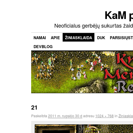
KaM 
Neoficialus gerbėjų sukurtas ža
NAMAI
APIE
ŽINIASKLAIDA
DUK
PARSISIŲST
DEVBLOG
21
Paskelbta
2011 m. rugsėjo 30 d
adresu
1024 × 768
in
Žiniaskl