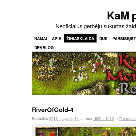
KaM 
Neoficialus gerbėjų sukurtas ža
NAMAI
APIE
ŽINIASKLAIDA
DUK
PARSISIŲST
DEVBLOG
RiverOfGold-4
Paskelbta
2011 m. spalio 8 d
adresu
1920 × 1016
in
Žiniasklai