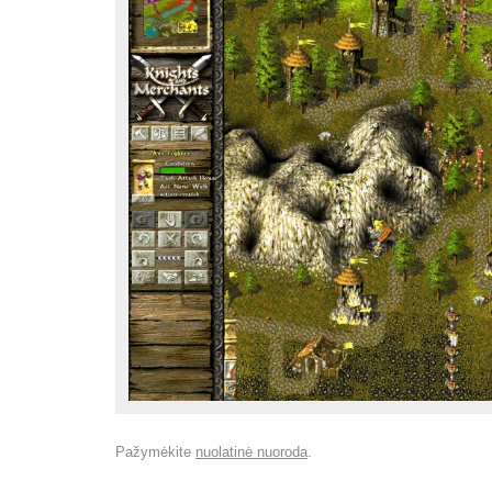
Pažymėkite
nuolatinė nuoroda
.