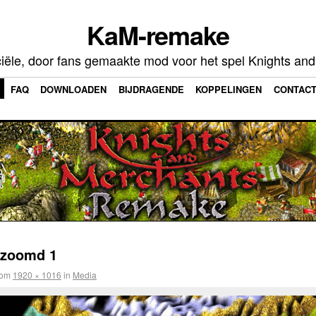
KaM-remake
ciële, door fans gemaakte mod voor het spel Knights an
FAQ
DOWNLOADEN
BIJDRAGENDE
KOPPELINGEN
CONTAC
gezoomd 1
om
1920 × 1016
in
Media