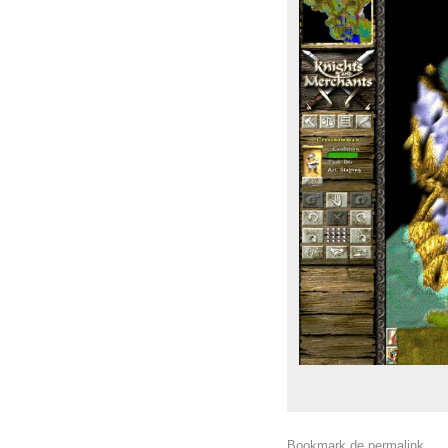
Bookmark de
permalink
.