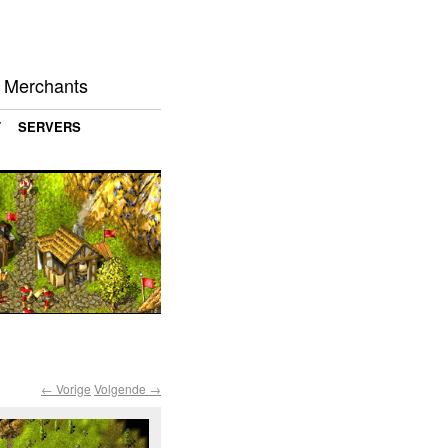
d Merchants
T
SERVERS
← Vorige
Volgende →