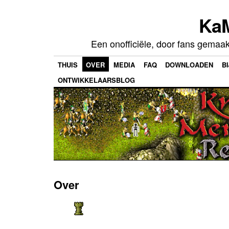
Ka
Een onofficiële, door fans gemaa
THUIS
OVER
MEDIA
FAQ
DOWNLOADEN
B
ONTWIKKELAARSBLOG
Over