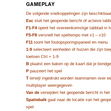
GAMEPLAY
De volgende snelkoppelingen zijn beschikbaar 
Esc
sluit het geopende bericht of actieve tab
F1-F4
opent het overeenkomstige tabblad in 
F5-F8
versnelt het speltempo met x1 – x10
F11
toont het foutopsporingspaneel en menu
1-9
selecteert eenheden of huizen die zijn t
toetsen Ctrl + 1-9
B
plaatst een baken op de kaart dat je bondg
P
pauzeert het spel
T
terwijl ingedrukt worden teamnamen over e
multiplayer weergegeven
Van de
verwijdert het geopende bericht in het
Spatiebalk
gaat naar de locatie van het geope
spel