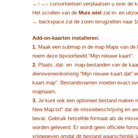
←↑→↓
cursortoetsen verplaatsen u over de k
Het scrollen van de
Muis wiel
zal in- en uitz
←
backspace zal de zoom terugzetten naar 
Add-on-kaarten installeren:
1.
Maak een submap in de map Maps van de
noem deze bijvoorbeeld "Mijn nieuwe kaart".
2.
Plaats .dat- en .map-bestanden van de kaa
dienovereenkomstig "Mijn nieuwe kaart.dat" e
kaart.map". Bestandsnamen moeten exact o
mapnaam.
3.
Je kunt ook een optioneel bestand maken 
New Map.txt” dat de missiebeschrijving en an
bevat. Gebruik hetzelfde formaat als de missi
worden geleverd. Er wordt geen officiële form
vrijgegeven omdat dit bestand waarschijnlijk l