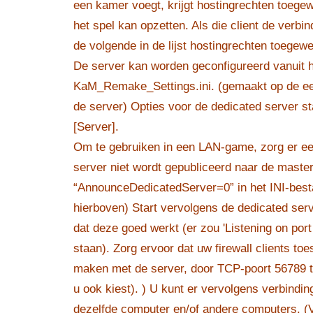
een kamer voegt, krijgt hostingrechten toegewe
het spel kan opzetten. Als die client de verbind
de volgende in de lijst hostingrechten toegew
De server kan worden geconfigureerd vanuit 
KaM_Remake_Settings.ini. (gemaakt op de eer
de server) Opties voor de dedicated server staa
[Server].
Om te gebruiken in een LAN-game, zorg er ee
server niet wordt gepubliceerd naar de maste
“AnnounceDedicatedServer=0” in het INI-bestan
hierboven) Start vervolgens de dedicated ser
dat deze goed werkt (er zou 'Listening on por
staan). Zorg ervoor dat uw firewall clients toe
maken met de server, door TCP-poort 56789 to
u ook kiest). ) U kunt er vervolgens verbind
dezelfde computer en/of andere computers. (