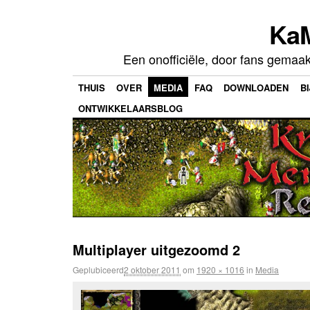
Ka
Een onofficiële, door fans gemaa
THUIS
OVER
MEDIA
FAQ
DOWNLOADEN
B
ONTWIKKELAARSBLOG
Multiplayer uitgezoomd 2
Geplubiceerd
2 oktober 2011
om
1920 × 1016
in
Media