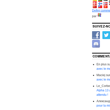
Defini comme
par
SUIVEZ-N
COMMENT
En plus
s
avec le mu
Maciej
su
avec le mu
Le_Corb
Alpha 13 a
attendu !
Александ
pour la m