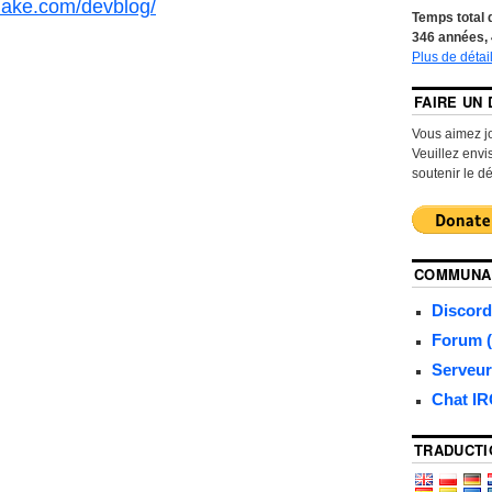
ake.com/devblog/
Temps total d
346
années,
Plus de détai
FAIRE UN
Vous aimez 
Veuillez envi
soutenir le d
COMMUNA
Discord
Forum (
Serveu
Chat I
TRADUCTI