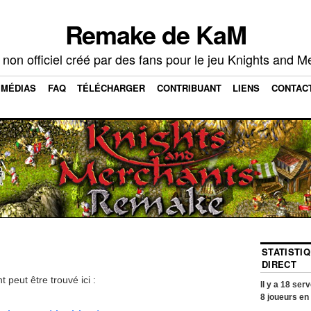
Remake de KaM
non officiel créé par des fans pour le jeu Knights and M
MÉDIAS
FAQ
TÉLÉCHARGER
CONTRIBUANT
LIENS
CONTAC
STATISTI
DIRECT
peut être trouvé ici :
Il y a
18
serve
8
joueurs en 