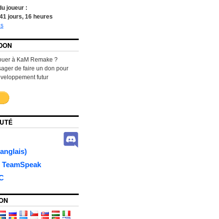
u joueur :
41
jours,
16
heures
ls
 DON
jouer à KaM Remake ?
sager de faire un don pour
éveloppement futur
UTÉ
anglais)
r TeamSpeak
RC
ON