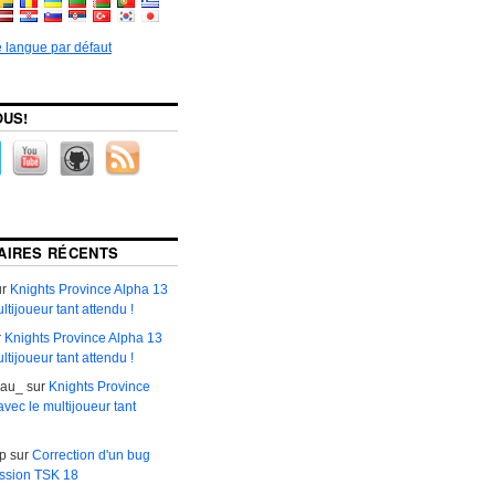
 langue par défaut
OUS!
AIRES RÉCENTS
ur
Knights Province Alpha 13
ltijoueur tant attendu !
r
Knights Province Alpha 13
ltijoueur tant attendu !
eau_
sur
Knights Province
vec le multijoueur tant
р
sur
Correction d'un bug
ission TSK 18