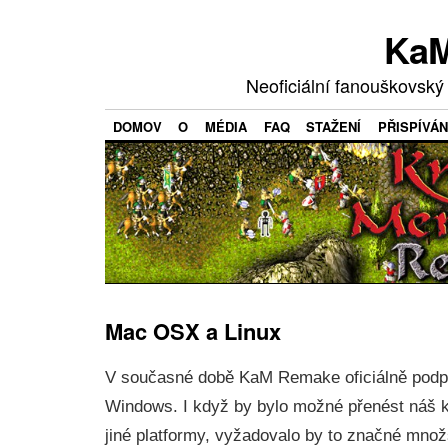
KaM
Neoficiální fanouškovský
DOMOV
O
MÉDIA
FAQ
STAŽENÍ
PŘISPÍVÁN
Mac OSX a Linux
V současné době KaM Remake oficiálně podp
Windows. I když by bylo možné přenést náš k
jiné platformy, vyžadovalo by to značné množ