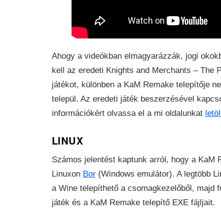
Ahogy a videókban elmagyarázzák, jogi okokbó
kell az eredeti Knights and Merchants – The 
játékot, különben a KaM Remake telepítője n
települ. Az eredeti játék beszerzésével kapcs
információkért olvassa el a mi oldalunkat
letö
LINUX
Számos jelentést kaptunk arról, hogy a KaM R
Linuxon
Bor
(Windows emulátor). A legtöbb Lin
a Wine telepíthető a csomagkezelőből, majd fu
játék és a KaM Remake telepítő EXE fájljait.