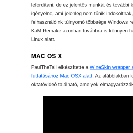
lefordítani, de ez jelentős munkát és további 
igényelne, ami jelenleg nem tűnik indokoltnak,
felhasználóink ​​túlnyomó többsége Windows re
KaM Remake azonban továbbra is könnyen fu
Linux alatt.
MAC OS X
PaulTheTall elkészítette a
WineSkin wrapper
futtatásához Mac OSX alatt
. Az alábbiakban 
oktatóvideó található, amelyek elmagyarázzák