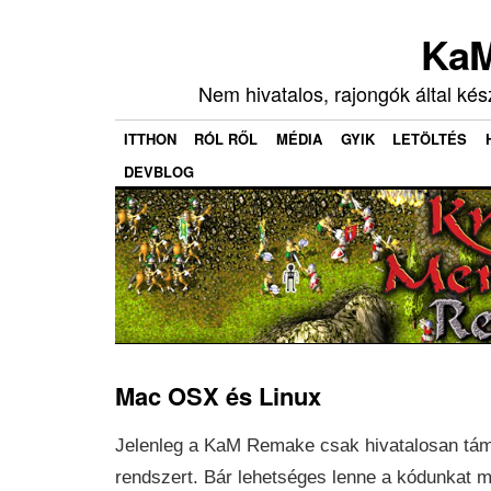
KaM
Nem hivatalos, rajongók által ké
ITTHON
RÓL RŐL
MÉDIA
GYIK
LETÖLTÉS
DEVBLOG
Mac OSX és Linux
Jelenleg a KaM Remake csak hivatalosan tá
rendszert. Bár lehetséges lenne a kódunkat m