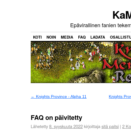
KaM
Epävirallinen fanien teke
KOTI
NOIN
MEDIA
FAQ
LADATA
OSALLIST
←
Knights Province - Alpha 11
Knights Prov
FAQ on päivitetty
Lähetetty
8. syyskuuta 2022
kirjoittaja
sitä paitsi
|
2
Ko