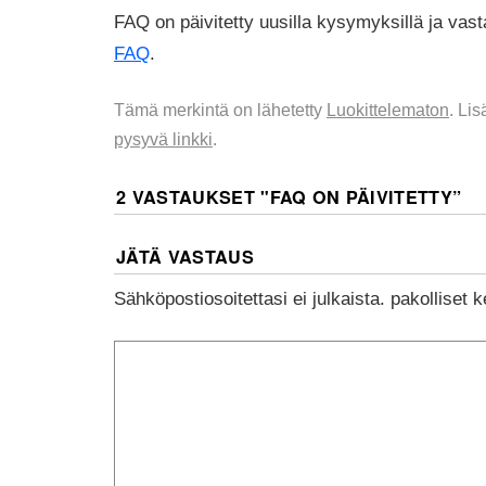
FAQ on päivitetty uusilla kysymyksillä ja vasta
FAQ
.
Tämä merkintä on lähetetty
Luokittelematon
. Li
pysyvä linkki
.
2 VASTAUKSET "
FAQ ON PÄIVITETTY
”
JÄTÄ VASTAUS
Sähköpostiosoitettasi ei julkaista.
pakolliset 