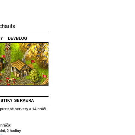
chants
RY
DEVBLOG
TISTIKY SERVERA
pustené servery a
14
hráči
 hráča:
dni,
0
hodiny