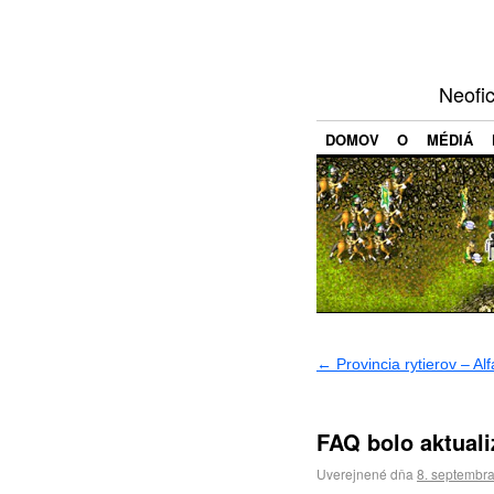
Neofi
DOMOV
O
MÉDIÁ
←
Provincia rytierov – Alf
FAQ bolo aktual
Uverejnené dňa
8. septembr