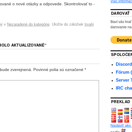
Viac informác
zované o nové otázky a odpovede. Skontrolovať to -
DAROVAŤ
Baví vás hr
ný v
Nezaradené do kategórie
. Uložte do záložiek
trvalý
darovanie na
BOLO AKTUALIZOVANÉ
“
SPOLOČE
Discord
bude zverejnená.
Povinné polia sú označené
*
Fórum (
Server
IRC cha
PREKLAD
Nastaviť ako