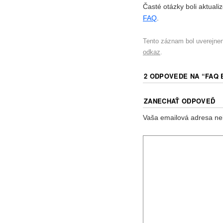
Časté otázky boli aktuali
FAQ
.
Tento záznam bol uverejne
odkaz
.
2 ODPOVEDE NA “
FAQ 
ZANECHAŤ ODPOVEĎ
Vaša emailová adresa ne