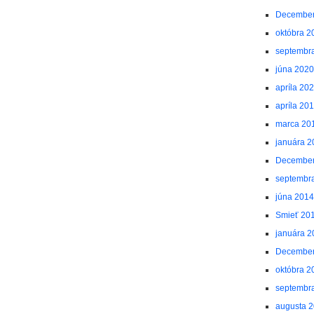
December
októbra 2
septembr
júna 2020
apríla 20
apríla 20
marca 20
januára 2
December
septembr
júna 2014
Smieť 20
januára 2
December
októbra 2
septembr
augusta 