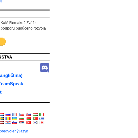
ií
ať KaM Remake? Zvážte
 podporu budúceho rozvoja
NSTVA
angličtina)
 TeamSpeak
t
 predvolený jazyk