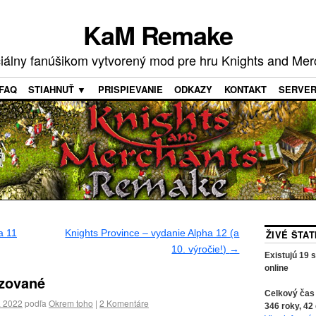
KaM Remake
ciálny fanúšikom vytvorený mod pre hru Knights and Mer
FAQ
STIAHNUŤ ▼
PRISPIEVANIE
ODKAZY
KONTAKT
SERVE
a 11
Knights Province – vydanie Alpha 12 (a
ŽIVÉ ŠTA
10. výročie!)
→
Existujú
19
s
online
izované
Celkový čas
a 2022
podľa
Okrem toho
|
2
Komentáre
346
roky,
42