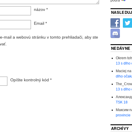
podľa
názov
*
NASLEDUJ
Email
*
e-mail a webovú stránku v tomto prehliadači, aby ste
vať.
NEDÁVNE
Okrem to
13 s dlho
Maciej
n
dlho očak
Opíšte kontrolný kód
*
The_Cro
13 s dlho
Александ
TSK 18
Максим
n
provincie
ARCHÍVY