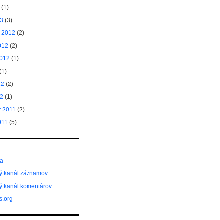
(1)
13
(3)
 2012
(2)
012
(2)
2012
(1)
(1)
12
(2)
12
(1)
 2011
(2)
011
(5)
sa
ý kanál záznamov
ý kanál komentárov
s.org