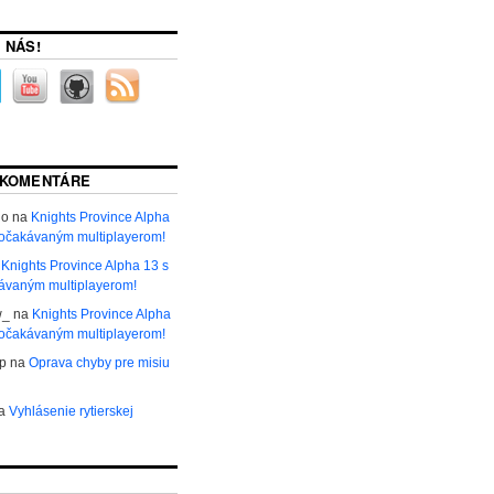
 NÁS!
 KOMENTÁRE
ho
na
Knights Province Alpha
 očakávaným multiplayerom!
a
Knights Province Alpha 13 s
ávaným multiplayerom!
w_
na
Knights Province Alpha
 očakávaným multiplayerom!
р
na
Oprava chyby pre misiu
a
Vyhlásenie rytierskej