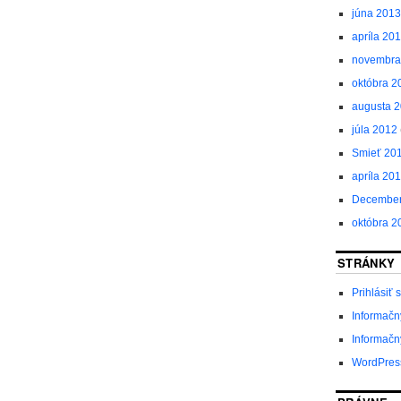
júna 2013
apríla 20
novembra
októbra 2
augusta 
júla 2012
Smieť 20
apríla 20
December
októbra 2
STRÁNKY
Prihlásiť 
Informačn
Informačn
WordPres