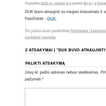
Paskelbta
2022 m. rugsėjo 8 d
pateikė
Be to
|
2
Komen
DUK buvo atnaujinti su naujais klausimais ir 
Pasižiūrėk -
DUK
.
Šis įrašas buvo paskelbtas
Neįtraukta į kategori
nuolatinė nuoroda
.
2 ATSAKYMAI Į "
DUK BUVO ATNAUJINTI
PALIKTI ATSAKYMĄ
Jūsų el. pašto adresas nebus skelbiamas.
Pri
pažymėti
*