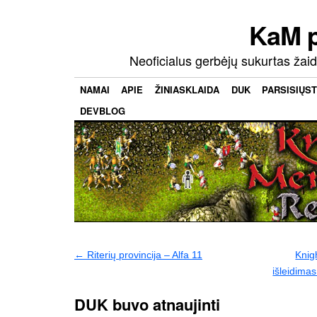
KaM 
Neoficialus gerbėjų sukurtas ža
NAMAI
APIE
ŽINIASKLAIDA
DUK
PARSISIŲST
DEVBLOG
←
Riterių provincija – Alfa 11
Knig
išleidimas
DUK buvo atnaujinti