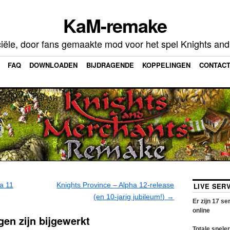
KaM-remake
ciële, door fans gemaakte mod voor het spel Knights an
FAQ
DOWNLOADEN
BIJDRAGENDE
KOPPELINGEN
CONTAC
a 11
Knights Province – Alpha 12-release
LIVE SER
(en 10-jarig jubileum!)
→
Er zijn
17
ser
online
gen zijn bijgewerkt
Totale speler