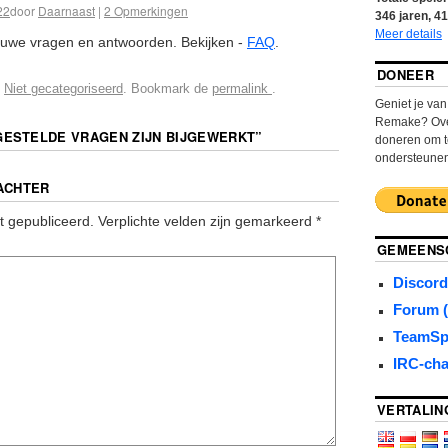
22
door
Daarnaast
|
2
Opmerkingen
346
jaren,
41
Meer details
euwe vragen en antwoorden. Bekijken -
FAQ
.
DONEER
n
Niet gecategoriseerd
. Bookmark de
permalink
.
Geniet je va
Remake? Over
ESTELDE VRAGEN ZIJN BIJGEWERKT
”
doneren om t
ondersteune
ACHTER
t gepubliceerd.
Verplichte velden zijn gemarkeerd
*
GEMEENS
Discord
Forum (
TeamSp
IRC-cha
VERTALIN