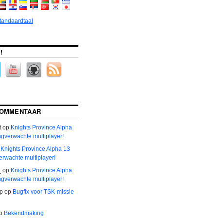
standaardtaal
!
COMMENTAAR
t
op
Knights Province Alpha
ngverwachte multiplayer!
p
Knights Province Alpha 13
erwachte multiplayer!
_
op
Knights Province Alpha
ngverwachte multiplayer!
р
op
Bugfix voor TSK-missie
p
Bekendmaking