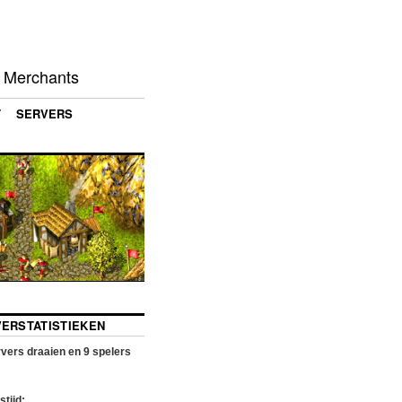
d Merchants
T
SERVERS
VERSTATISTIEKEN
vers draaien en
9
spelers
stijd: