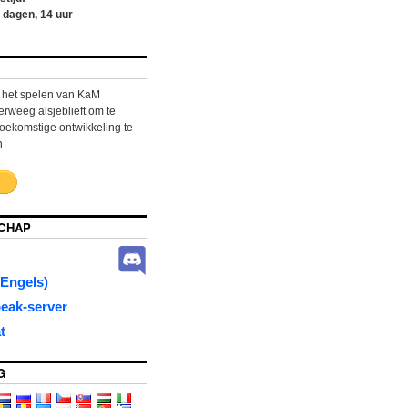
dagen,
14
uur
n het spelen van KaM
weeg alsjeblieft om te
oekomstige ontwikkeling te
n
CHAP
Engels)
eak-server
t
G