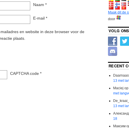
Naam
*
Maak dit de 
E-mail
*
door
VOLG ONS
mailadres en website in deze browser voor de
reactie plaats.
RECENT 
CAPTCHA code
*
Daarnaas
13 met la
Maciej
o
met langv
De_kraai
13 met la
Александ
18
Максим
o