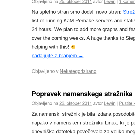
Objavljeno na
25. oktober 2011
avtor
Lewin
|
1 komen
Na spletno stran smo dodali novo stran:
Strež
list of running KaM Remake servers and statis
24 hours. We plan to add more graphs and fea
over the coming weeks. A huge thanks to Sieg
helping with this!
nadaljujte z branjem
→
Objavljeno v
Nekategorizirano
Popravek namenskega strežnika
Objavljeno na
22. oktober 2011
avtor
Lewin
|
Pustite
Za namenski strežnik je bila izdana posodobit
napako v namenskem strežniku Linux, ki je po
dnevniška datoteka povečevala za veliko meg