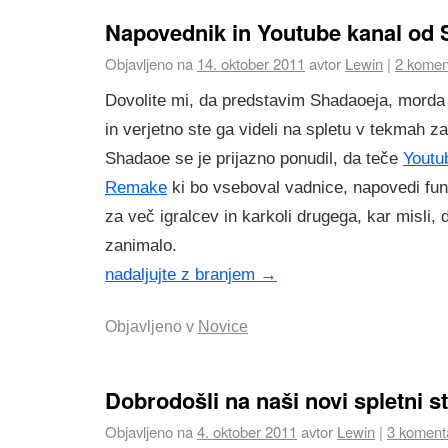
Napovednik in Youtube kanal od
Objavljeno na
14. oktober 2011
avtor
Lewin
|
2 komen
Dovolite mi, da predstavim Shadaoeja, morda
in verjetno ste ga videli na spletu v tekmah za
Shadaoe se je prijazno ponudil, da teče
Youtu
Remake
ki bo vseboval vadnice, napovedi fun
za več igralcev in karkoli drugega, kar misli, 
zanimalo.
nadaljujte z branjem
→
Objavljeno v
Novice
Dobrodošli na naši novi spletni st
Objavljeno na
4. oktober 2011
avtor
Lewin
|
3 komenta