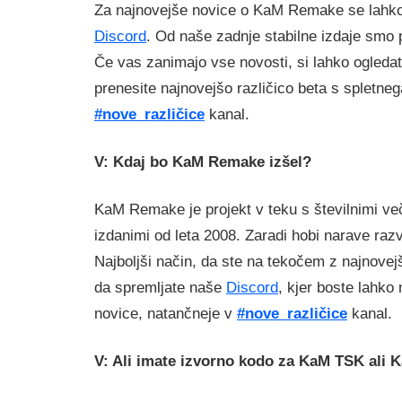
Za najnovejše novice o KaM Remake se lahko
Discord
. Od naše zadnje stabilne izdaje smo 
Če vas zanimajo vse novosti, si lahko ogleda
prenesite najnovejšo različico beta s spletne
#nove_različice
kanal.
V: Kdaj bo KaM Remake izšel?
KaM Remake je projekt v teku s številnimi več
izdanimi od leta 2008. Zaradi hobi narave raz
Najboljši način, da ste na tekočem z najnovejš
da spremljate naše
Discord
, kjer boste lahko 
novice, natančneje v
#nove_različice
kanal.
V: Ali imate izvorno kodo za KaM TSK ali