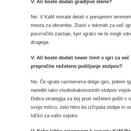
V: Ali boste dodali gradljive stene?
Ne. V KaM morate delati s ponujenim terenom 
mesta za obrambo. Zlasti v tekmah za več igr
povzročilo zastoje, kjer igralci ne bi mogli vd
drugega.
V: Ali boste dodali tower limit v igri za več
preprečite neželeno pošiljanje stolpov?
Ne. Če igrate razmeroma dolgo igro, potem ig
narediti tako visokokakovostnih stolpov vojsk
Dobra strategija za boj proti neželeni pošti v st
svojo milico, zelo hitro bo izčrpala stolpe in u
točko za vašo vojsko.
V: Kako lahko prispevam k razvoju KaM R