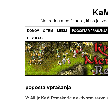
KaM
Neuradna modifikacija, ki so jo izd
DOMOV
O TEM
MEDIJI
POGOSTA VPRAŠANJA
DEVBLOG
pogosta vprašanja
V: Ali je KaM Remake še v aktivnem razvoj