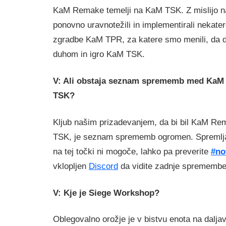
KaM Remake temelji na KaM TSK. Z mislijo na
ponovno uravnotežili in implementirali nekater
zgradbe KaM TPR, za katere smo menili, da d
duhom in igro KaM TSK.
V: Ali obstaja seznam sprememb med KaM
TSK?
Kljub našim prizadevanjem, da bi bil KaM Re
TSK, je seznam sprememb ogromen. Spremlj
na tej točki ni mogoče, lahko pa preverite
#no
vklopljen
Discord
da vidite zadnje spremembe
V: Kje je Siege Workshop?
Oblegovalno orožje je v bistvu enota na dalja