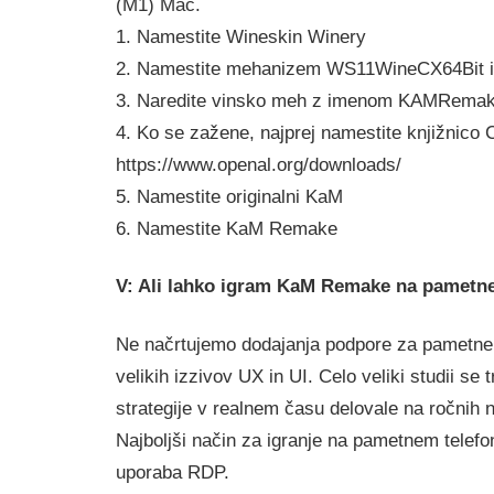
(M1) Mac.
1. Namestite Wineskin Winery
2. Namestite mehanizem WS11WineCX64Bit i
3. Naredite vinsko meh z imenom KAMRema
4. Ko se zažene, najprej namestite knjižnico 
https://www.openal.org/downloads/
5. Namestite originalni KaM
6. Namestite KaM Remake
V: Ali lahko igram KaM Remake na pametn
Ne načrtujemo dodajanja podpore za pametne 
velikih izzivov UX in UI. Celo veliki studii se t
strategije v realnem času delovale na ročnih 
Najboljši način za igranje na pametnem telefo
uporaba RDP.