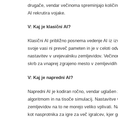
drugače, vendar večinoma spreminjajo količino 
AI rekrutira vojake.
V: Kaj je klasični AI?
Klasični AI približno posnema vedenje AI iz izv
svoje vasi ni preveč pameten in je v celoti od
nastavitev v urejevalniku zemljevidov. Večin
skrb za vnaprej zgrajeno mesto v zemljevidih ​
V: Kaj je napredni AI?
Napredni AI je kodiran ročno, vendar uglašen
algoritmom in na tisoče simulacij. Nastavitve 
zemljevidov na to ne morejo veliko vplivati. Na
kot nasprotnika za igre za več igralcev, kjer g