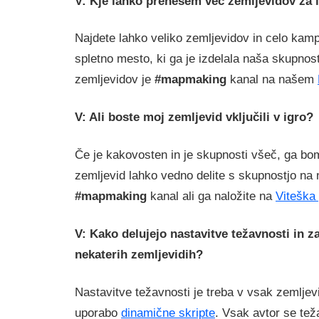
V: Kje lahko prenesem več zemljevidov za 
Najdete lahko veliko zemljevidov in celo kam
spletno mesto, ki ga je izdelala naša skupnost
zemljevidov je
#mapmaking
kanal na našem
V: Ali boste moj zemljevid vključili v igro?
Če je kakovosten in je skupnosti všeč, ga bo
zemljevid lahko vedno delite s skupnostjo n
#mapmaking
kanal ali ga naložite na
Viteška 
V: Kako delujejo nastavitve težavnosti in z
nekaterih zemljevidih?
Nastavitve težavnosti je treba v vsak zemljev
uporabo
dinamične skripte
. Vsak avtor se tež