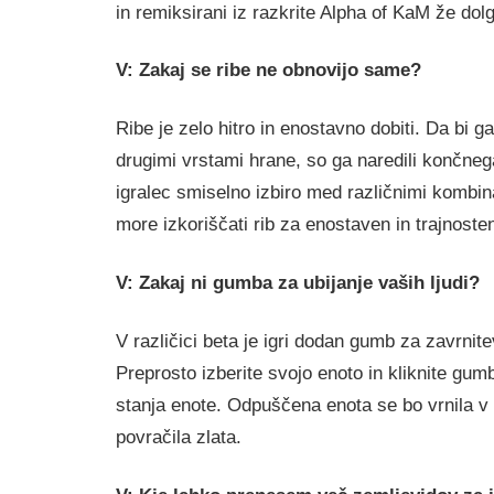
in remiksirani iz razkrite Alpha of KaM že dol
V: Zakaj se ribe ne obnovijo same?
Ribe je zelo hitro in enostavno dobiti. Da bi ga
drugimi vrstami hrane, so ga naredili končneg
igralec smiselno izbiro med različnimi kombin
more izkoriščati rib za enostaven in trajnosten
V: Zakaj ni gumba za ubijanje vaših ljudi?
V različici beta je igri dodan gumb za zavrnitev
Preprosto izberite svojo enoto in kliknite gu
stanja enote. Odpuščena enota se bo vrnila v š
povračila zlata.