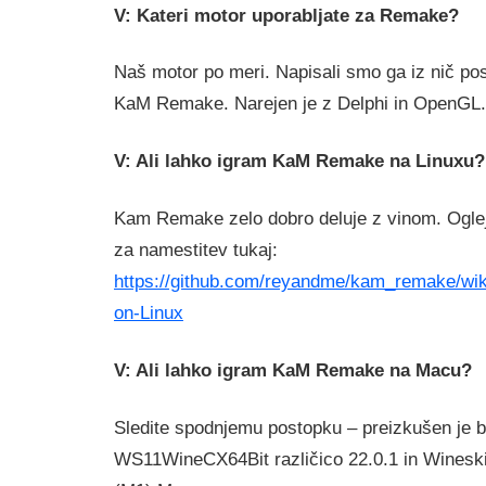
V: Kateri motor uporabljate za Remake?
Naš motor po meri. Napisali smo ga iz nič po
KaM Remake. Narejen je z Delphi in OpenGL.
V: Ali lahko igram KaM Remake na Linuxu?
Kam Remake zelo dobro deluje z vinom. Oglejt
za namestitev tukaj:
https://github.com/reyandme/kam_remake/wiki
on-Linux
V: Ali lahko igram KaM Remake na Macu?
Sledite spodnjemu postopku – preizkušen je bi
WS11WineCX64Bit različico 22.0.1 in Winesk