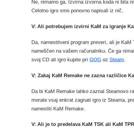
Ne, nimamo ga. Izvirna izvorna koda ni bila ni
Celotno igro smo ponovno napisali iz nič.
V: Ali potrebujem izvirni KaM za igranje 
Da, namestitveni program preveri, ali je KaM
nameščen na vašem računalniku. Če ga nimat
svoj CD ali igro kupite pri
GOG
oz
Steam
.
V: Zakaj KaM Remake ne zazna različice 
Da bi KaM Remake lahko zaznal Steamovo ra
morate vsaj enkrat zagnati igro iz Steama, p
namestiti KaM Remake.
V: Ali je to predelava KaM TSK ali KaM TP