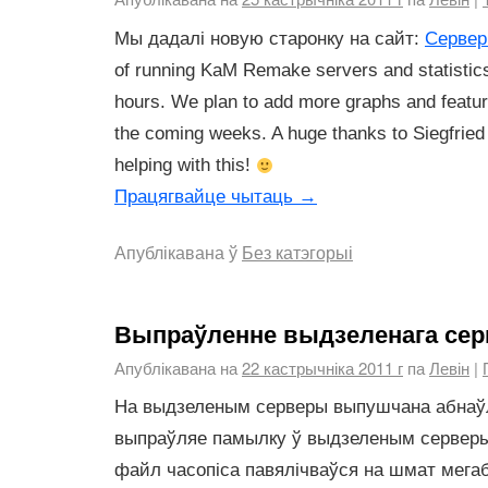
Мы дадалі новую старонку на сайт:
Серве
of running KaM Remake servers and statistics
hours. We plan to add more graphs and featur
the coming weeks. A huge thanks to Siegfried
helping with this!
Працягвайце чытаць
→
Апублікавана ў
Без катэгорыі
Выпраўленне выдзеленага сер
Апублікавана на
22 кастрычніка 2011 г
па
Левін
|
На выдзеленым серверы выпушчана абнаўл
выпраўляе памылку ў выдзеленым серверы 
файл часопіса павялічваўся на шмат мегаба