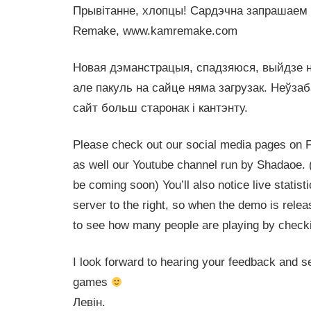
Прывітанне, хлопцы! Сардэчна запрашаем
Remake, www.kamremake.com
Новая дэманстрацыя, спадзяюся, выйдзе н
але пакуль на сайце няма загрузак. Неўза
сайт больш старонак і кантэнту.
Please check out our social media pages on 
as well our Youtube channel run by Shadaoe. (t
be coming soon) You’ll also notice live statis
server to the right, so when the demo is relea
to see how many people are playing by checkin
I look forward to hearing your feedback and se
games
Левін.