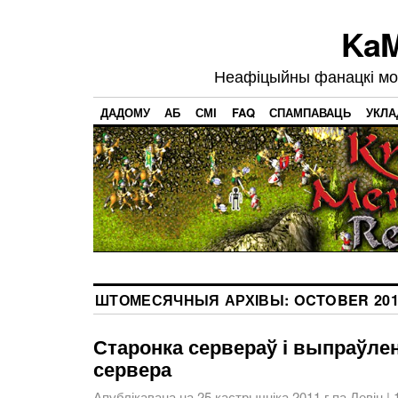
KaM
Неафіцыйны фанацкі мод
ДАДОМУ
АБ
СМІ
FAQ
СПАМПАВАЦЬ
УКЛА
ШТОМЕСЯЧНЫЯ АРХІВЫ:
OCTOBER 201
Старонка сервераў і выпраўлен
сервера
Апублікавана на
25 кастрычніка 2011 г
па
Левін
|