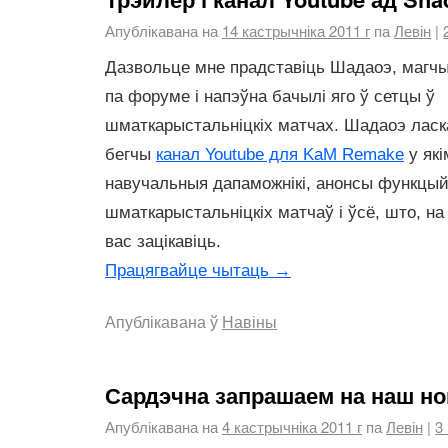
Апублікавана на
14 кастрычніка 2011 г
па
Левін
|
Дазвольце мне прадставіць Шадаоэ, магчы
па форуме і напэўна бачылі яго ў сетцы ў
шматкарыстальніцкіх матчах. Шадаоэ ласк
бегчы
канал Youtube для KaM Remake
у які
навучальныя дапаможнікі, анонсы функцый
шматкарыстальніцкіх матчаў і ўсё, што, на
вас зацікавіць.
Працягвайце чытаць
→
Апублікавана ў
Навіны
Сардэчна запрашаем на наш н
Апублікавана на
4 кастрычніка 2011 г
па
Левін
|
3