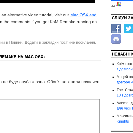
за
n alternative video tutorial, visit our
Mac OSX and
СЛІДУЙ З
 in the comments if you get KaM Remake running on
ний в
Новини
. Додати в закладки
постійне посилання
.
НЕДАВНІ 
REMAKE НА MAC OSX
»
Крім того
з довгоо
Мацей
н
 не буде опублікована.
Обов'язкові поля позначені
довгоочі
The_Cro
13 з довг
Александ
для місії
Максим
н
Knights