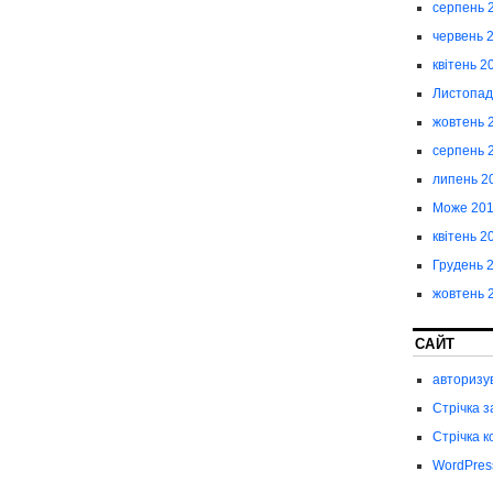
серпень 
червень 
квітень 2
Листопад
жовтень 
серпень 
липень 2
Може 20
квітень 2
Грудень 
жовтень 
САЙТ
авторизу
Стрічка з
Стрічка к
WordPres