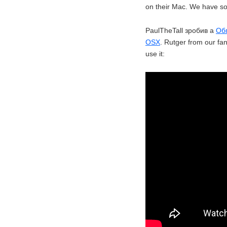
on their Mac. We have s
PaulTheTall зробив a
Обг
OSX
. Rutger from our fa
use it: