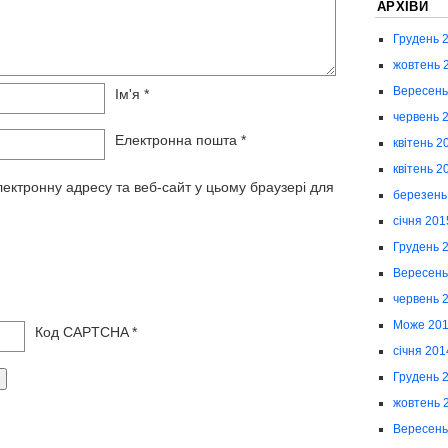
АРХІВИ
Грудень 
жовтень 
Вересень
Ім'я
*
червень 
Електронна пошта
*
квітень 2
квітень 2
лектронну адресу та веб-сайт у цьому браузері для
березень
січня 201
Грудень 
Вересень
червень 
Може 20
Код CAPTCHA
*
січня 201
Грудень 
жовтень 
Вересень