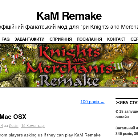
KaM Remake
фіційний фанатський мод для гри Knights and Merch
FAQ
ЗАВАНТАЖИТИ
СПРИЯННЯ
ПОСИЛАННЯ
КОНТАКТ
СЕ
100 років
→
ЖИВА СТА
Є
18
запуще
 Mac OSX
онлайн
14
за
Левін
|
15
Коментарі
Загальний ч
346
років,
3
from players asking us if they can play KaM Remake