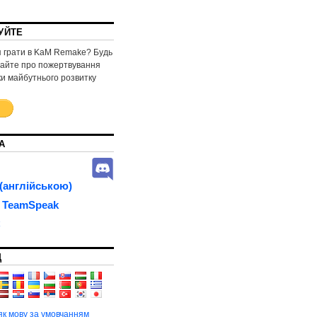
УЙТЕ
 грати в KaM Remake? Будь
майте про пожертвування
ки майбутнього розвитку
А
(англійською)
 TeamSpeak
C
Д
як мову за умовчанням