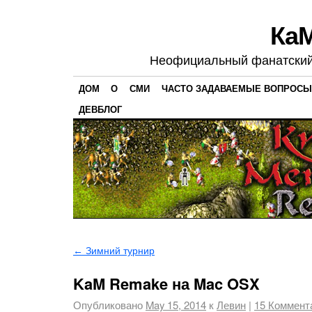
Ка
Неофициальный фанатский 
ДОМ
О
СМИ
ЧАСТО ЗАДАВАЕМЫЕ ВОПРОСЫ
ДЕВБЛОГ
←
Зимний турнир
KaM Remake на Mac OSX
Опубликовано
May 15, 2014
к
Левин
|
15
Коммент