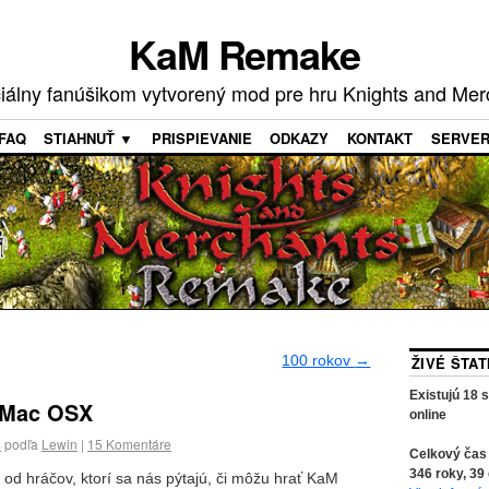
KaM Remake
ciálny fanúšikom vytvorený mod pre hru Knights and Mer
FAQ
STIAHNUŤ ▼
PRISPIEVANIE
ODKAZY
KONTAKT
SERVE
100 rokov
→
ŽIVÉ ŠTA
Existujú
18
s
 Mac OSX
online
4
podľa
Lewin
|
15
Komentáre
Celkový čas
346
roky,
39
od hráčov, ktorí sa nás pýtajú, či môžu hrať KaM