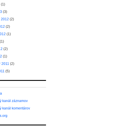
(1)
13
(3)
 2012
(2)
012
(2)
2012
(1)
(1)
12
(2)
12
(1)
 2011
(2)
011
(5)
sa
ý kanál záznamov
ý kanál komentárov
s.org