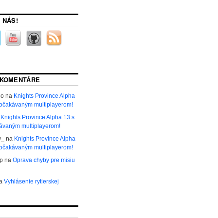
 NÁS!
 KOMENTÁRE
ho
na
Knights Province Alpha
 očakávaným multiplayerom!
a
Knights Province Alpha 13 s
ávaným multiplayerom!
w_
na
Knights Province Alpha
 očakávaným multiplayerom!
р
na
Oprava chyby pre misiu
a
Vyhlásenie rytierskej