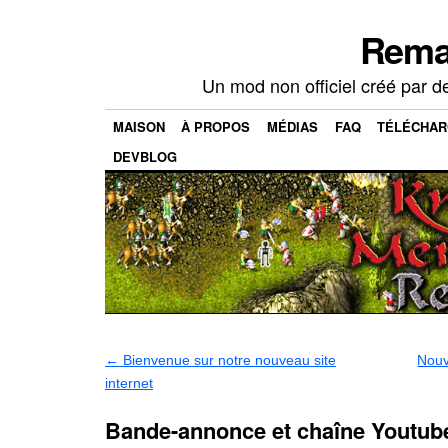
Rema
Un mod non officiel créé par d
MAISON
À PROPOS
MÉDIAS
FAQ
TÉLÉCHA
DEVBLOG
←
Bienvenue sur notre nouveau site
Nouv
internet
Bande-annonce et chaîne Youtub