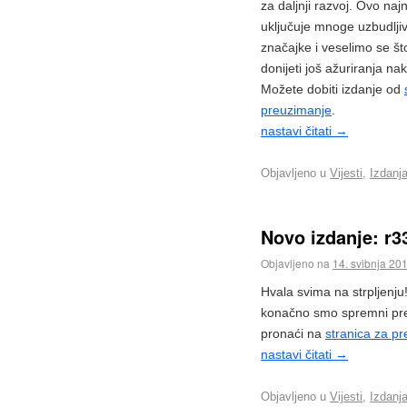
za daljnji razvoj. Ovo naj
uključuje mnoge uzbudlji
značajke i veselimo se 
donijeti još ažuriranja na
Možete dobiti izdanje od
preuzimanje
.
nastavi čitati
→
Objavljeno u
Vijesti
,
Izdanj
Novo izdanje: r3
Objavljeno na
14. svibnja 20
Hvala svima na strpljenju
konačno smo spremni pre
pronaći na
stranica za p
nastavi čitati
→
Objavljeno u
Vijesti
,
Izdanj