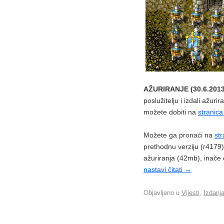
AŽURIRANJE (30.6.2013
poslužitelju i izdali ažur
možete dobiti na
stranic
Možete ga pronaći na
st
prethodnu verziju (r4179)
ažuriranja (42mb), inače 
nastavi čitati
→
Objavljeno u
Vijesti
,
Izdanj