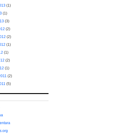
013
(1)
13
(1)
013
(3)
012
(2)
2012
(2)
012
(1)
12
(1)
012
(2)
012
(1)
2011
(2)
2011
(5)
e
sa
entara
s.org