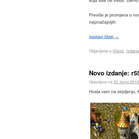
koja više ne treba "Demo
Previše je promjena u novo
najznačajnijih:
nastavi čitati
→
Objavljeno u
Vijesti
,
Izdanj
Novo izdanje: r5
Objavljeno na
23. lipnja 2013
Hvala vam na strpljenju