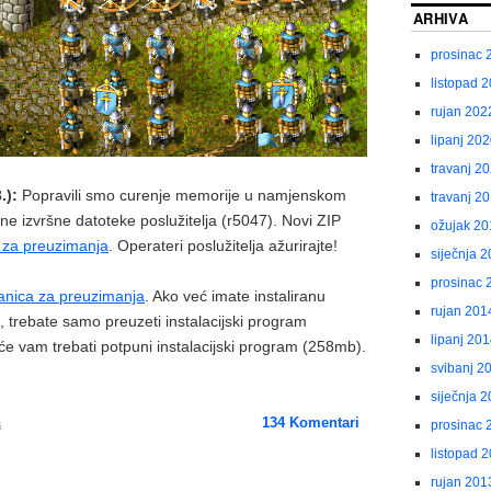
ARHIVA
prosinac 
listopad 
rujan 202
lipanj 20
travanj 2
.):
Popravili smo curenje memorije u namjenskom
travanj 2
irane izvršne datoteke poslužitelja (r5047). Novi ZIP
ožujak 20
a za preuzimanja
. Operateri poslužitelja ažurirajte!
siječnja 
prosinac 
ranica za preuzimanja
. Ako već imate instaliranu
rujan 201
, trebate samo preuzeti instalacijski program
lipanj 20
će vam trebati potpuni instalacijski program (258mb).
svibanj 2
siječnja 
a
134
Komentari
prosinac 
listopad 
rujan 201