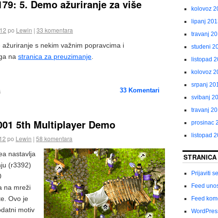
179: 5. Demo ažuriranje za više
kolovoz 2
lipanj 20
012
po
Lewin
|
33 komentara
travanj 2
 ažuriranje s nekim važnim popravcima i
studeni 2
 ga na
stranica za preuzimanje
.
listopad 
kolovoz 2
srpanj 20
a
33
Komentari
svibanj 2
travanj 2
001 5th Multiplayer Demo
prosinac 
listopad 
012
po
Lewin
|
58 komentara
a nastavlja
STRANICA
nju (r3392)
Prijaviti s
0
Feed uno
a na mreži
e. Ovo je
Feed kom
odatni motiv
WordPres