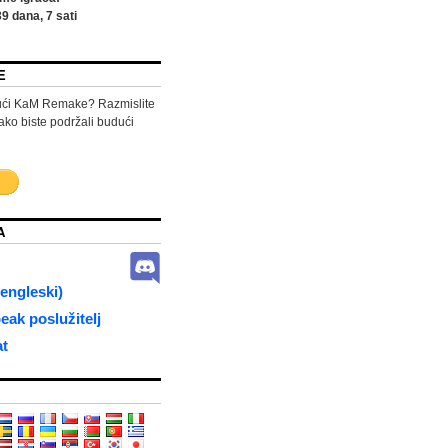
39
dana,
7
sati
E
jući KaM Remake? Razmislite
ako biste podržali budući
A
engleski)
ak poslužitelj
at