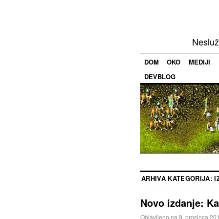
Nesluž
DOM
OKO
MEDIJI
DEVBLOG
ARHIVA KATEGORIJA:
I
Novo izdanje: K
Objavljeno na
9. prosinca 20