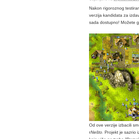
Nakon rigoroznog testiranj
verzija kandidata za izd
sada dostupno! Možete g
Od ove verzije izbacili 
r
Nešto
. Projekt je sazrio