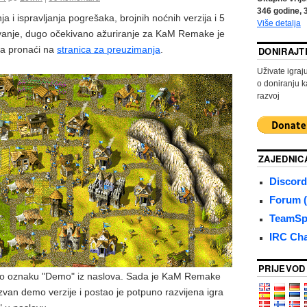
346
godine,
a i ispravljanja pogrešaka, brojnih noćnih verzija i 5
Više detalja
avanje, dugo očekivano ažuriranje za KaM Remake je
a pronaći na
stranica za preuzimanja
.
DONIRAJT
Uživate igra
o doniranju k
razvoj
ZAJEDNIC
Discord
Forum (
TeamSpe
IRC Ch
PRIJEVOD
smo oznaku "Demo" iz naslova. Sada je KaM Remake
 izvan demo verzije i postao je potpuno razvijena igra