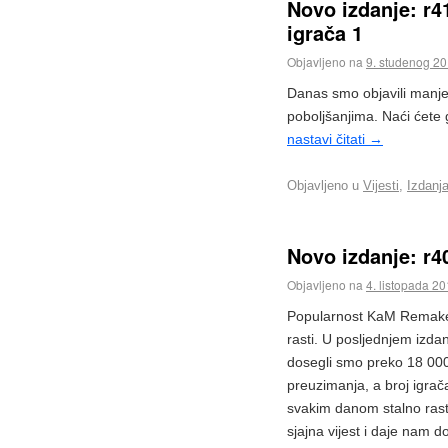
Novo izdanje: r4
igrača 1
Objavljeno na
9. studenog 2
Danas smo objavili manje
poboljšanjima. Naći ćete
nastavi čitati
→
Objavljeno u
Vijesti
,
Izdanj
Novo izdanje: r4
Objavljeno na
4. listopada 2
Popularnost KaM Remake
rasti. U posljednjem izda
dosegli smo preko 18 00
preuzimanja, a broj igrač
svakim danom stalno rast
sjajna vijest i daje nam d