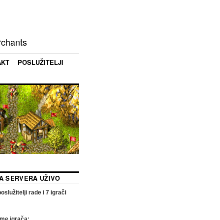
rchants
AKT
POSLUŽITELJI
KA SERVERA UŽIVO
oslužitelji rade i
7
igrači
me igrača: