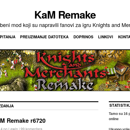
KaM Remake
beni mod koji su napravili fanovi za igru ​​Knights and Me
PITANJA
PREUZIMANJE DATOTEKA
DOPRINOS
LINKOVI
KONT
STATISTI
ZDANJA
Tamo su
16
p
aM Remake r6720
online
14
po
Lewin
|
99 komentara
Ukupno vrije