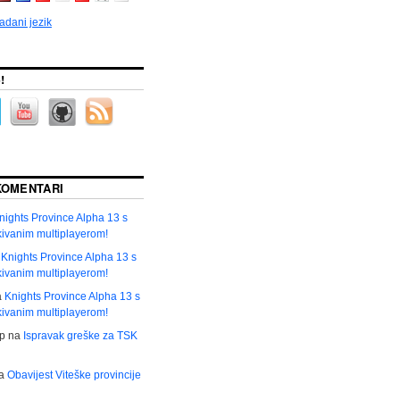
adani jezik
!
KOMENTARI
nights Province Alpha 13 s
ivanim multiplayerom!
a
Knights Province Alpha 13 s
ivanim multiplayerom!
a
Knights Province Alpha 13 s
ivanim multiplayerom!
р
na
Ispravak greške za TSK
a
Obavijest Viteške provincije