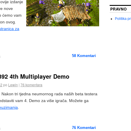
novije izdanje
PRAVNO
ve nove
što ćemo vam
Politika pr
kon ovog.
stranica za
a
58
Komentari
392 4th Multiplayer Demo
12
po
Lewin
|
76 komentara
! Nakon tri tjedna neumornog rada naših beta testera
dstaviti vam 4. Demo za više igrača. Možete ga
reuzimanja
.
a
76
Komentari