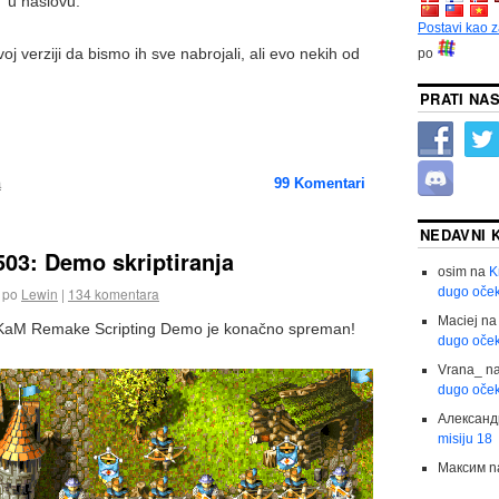
" u naslovu.
Postavi kao z
j verziji da bismo ih sve nabrojali, ali evo nekih od
po
PRATI NAS
a
99
Komentari
NEDAVNI 
503: Demo skriptiranja
osim
na
K
dugo oček
po
Lewin
|
134 komentara
Maciej
n
, KaM Remake Scripting Demo je konačno spreman!
dugo oček
Vrana_
n
dugo oček
Александ
misiju 18
Максим
n