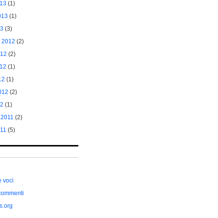
013
(1)
013
(1)
13
(3)
 2012
(2)
012
(2)
012
(1)
12
(1)
012
(2)
12
(1)
 2011
(2)
011
(5)
e voci
commenti
s.org