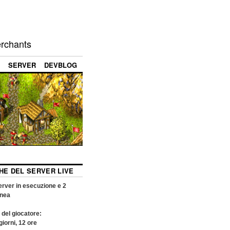
erchants
SERVER
DEVBLOG
CHE DEL SERVER LIVE
rver in esecuzione e
2
inea
 del giocatore:
giorni,
12
ore