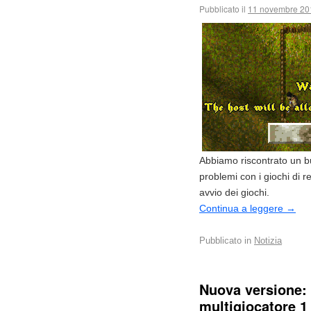
Pubblicato il
11 novembre 20
Abbiamo riscontrato un b
problemi con i giochi di r
avvio dei giochi.
Continua a leggere
→
Pubblicato in
Notizia
Nuova versione:
multigiocatore 1