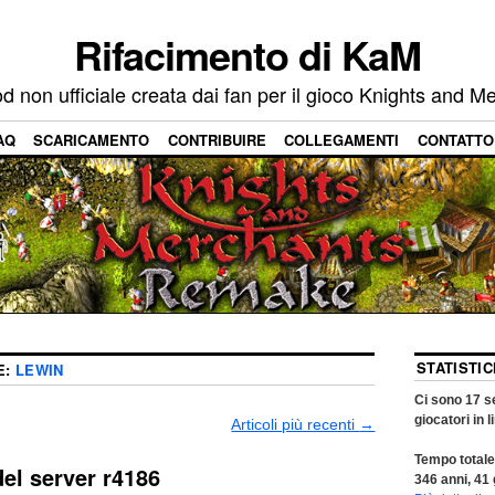
Rifacimento di KaM
 non ufficiale creata dai fan per il gioco Knights and M
AQ
SCARICAMENTO
CONTRIBUIRE
COLLEGAMENTI
CONTATTO
STATISTI
E:
LEWIN
Ci sono
17
se
giocatori in l
Articoli più recenti
→
Tempo totale
el server r4186
346
anni,
41