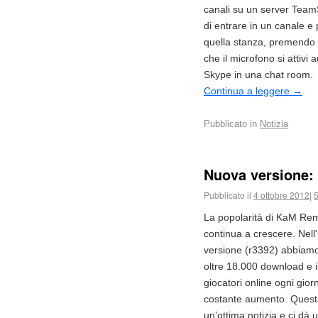
canali su un server Tea
di entrare in un canale e
quella stanza, premendo u
che il microfono si attiv
Skype in una chat room.
Continua a leggere
→
Pubblicato in
Notizia
Nuova versione: 
Pubblicato il
4 ottobre 2012
|
La popolarità di KaM Re
continua a crescere. Nell'
versione (r3392) abbiamo
oltre 18.000 download e i
giocatori online ogni gior
costante aumento. Quest
un’ottima notizia e ci dà 