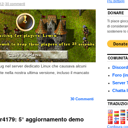
Più dettagli
12
|
30 commenti
DONARE
Ti piace gio
di considera
sostenere lo 
COMUNITÀ
ug nel server dedicato Linux che causava alcuni
Discord
ete nella nostra ultima versione, incluso il mancato
Foro (i
Server
Chatta 
30
Commenti
TRADUZIO
 r4179: 5° aggiornamento demo
Configura com