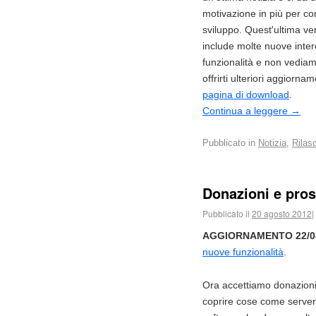
motivazione in più per co
sviluppo. Quest'ultima ve
include molte nuove inter
funzionalità e non vediamo
offrirti ulteriori aggiorna
pagina di download
.
Continua a leggere
→
Pubblicato in
Notizia
,
Rilasc
Donazioni e pros
Pubblicato il
20 agosto 2012
|
AGGIORNAMENTO 22/08
nuove funzionalità
.
Ora accettiamo donazioni
coprire cose come server,