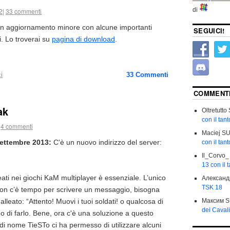
di
2
|
33 commenti
un aggiornamento minore con alcune importanti
SEGUICI!
i. Lo troverai su
pagina di download
.
i
33
Commenti
COMMENTI
ak
Oltretutto
con il tan
4 commenti
Maciej
S
ttembre 2013:
C'è un nuovo indirizzo del server:
con il tan
Il_Corvo_
13 con il 
eati nei giochi KaM multiplayer è essenziale. L’unico
Александ
TSK 18
on c’è tempo per scrivere un messaggio, bisogna
Максим
S
alleato: “Attento! Muovi i tuoi soldati! o qualcosa di
dei Cavali
do di farlo. Bene, ora c'è una soluzione a questo
di nome TieSTo ci ha permesso di utilizzare alcuni