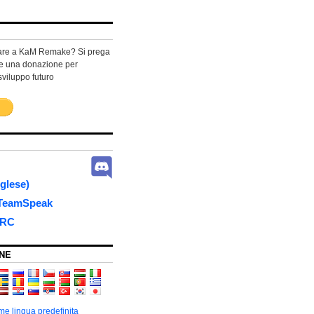
care a KaM Remake? Si prega
re una donazione per
sviluppo futuro
nglese)
 TeamSpeak
IRC
NE
e lingua predefinita