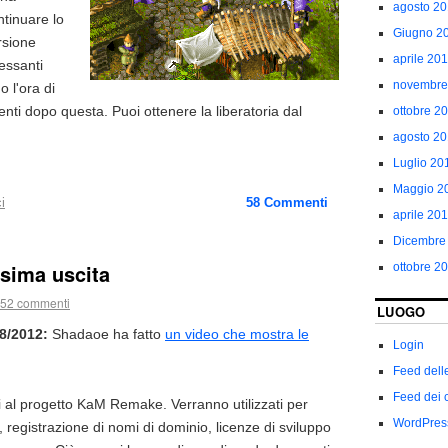
agosto 2
ntinuare lo
Giugno 2
rsione
aprile 20
essanti
novembre
 l'ora di
menti dopo questa. Puoi ottenere la liberatoria dal
ottobre 2
agosto 2
Luglio 20
Maggio 2
i
58
Commenti
aprile 20
Dicembre
sima uscita
ottobre 2
52 commenti
LUOGO
/2012:
Shadaoe ha fatto
un video che mostra le
Login
Feed dell
Feed dei 
 al progetto KaM Remake. Verranno utilizzati per
WordPres
 registrazione di nomi di dominio, licenze di sviluppo