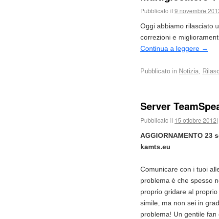
Pubblicato il
9 novembre 201
Oggi abbiamo rilasciato 
correzioni e migliorament
Continua a leggere
→
Pubblicato in
Notizia
,
Rilasc
Server TeamSpe
Pubblicato il
15 ottobre 2012
|
AGGIORNAMENTO 23 se
kamts.eu
Comunicare con i tuoi all
problema è che spesso n
proprio gridare al proprio 
simile, ma non sei in gra
problema! Un gentile fan 