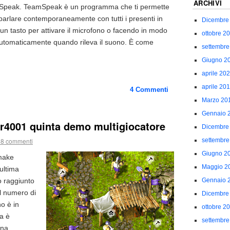
ARCHIVI
mSpeak. TeamSpeak è un programma che ti permette
 parlare contemporaneamente con tutti i presenti in
Dicembre
n tasto per attivare il microfono o facendo in modo
ottobre 2
i automaticamente quando rileva il suono. È come
settembre
Giugno 2
aprile 20
aprile 20
4
Commenti
Marzo 20
Gennaio 
r4001 quinta demo multigiocatore
Dicembre
settembre
58 commenti
Giugno 2
make
Maggio 2
ultima
 raggiunto
Gennaio 
l numero di
Dicembre
no è in
ottobre 2
a è
settembre
una