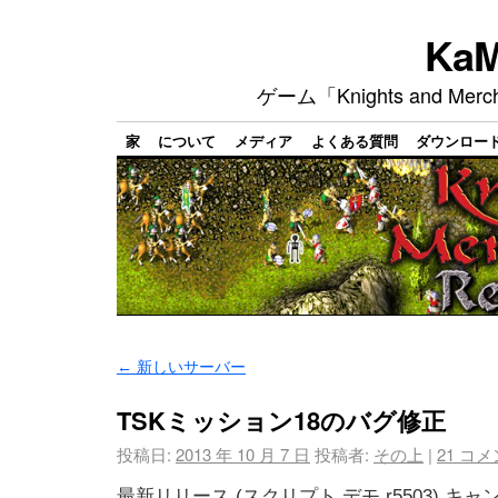
Ka
ゲーム「Knights and M
家
について
メディア
よくある質問
ダウンロー
←
新しいサーバー
TSKミッション18のバグ修正
投稿日:
2013 年 10 月 7 日
投稿者:
その上
|
21
コメ
最新リリース (スクリプト デモ r5503) キャ