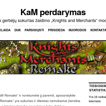
KaM perdarymas
s gerbėjų sukurtas žaidimo „Knights and Merchants“ mo
KLAIDA
DUK
PARSISIŲSTI
PRISIDEDA
NUORODOS
KONTAKT
TIESIOGI
STATISTIK
KaM Remake“ ir norėtumėte jį paremti, apsvarstykite
Yra
16
veikia
Remake“ yra sukurtas ir išleistas nemokamai (tereikia
internete