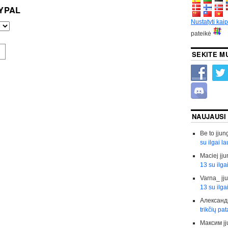
YPAL
Nustatyti kai
pateikė
SEKITE M
NAUJAUSI
Be to
įjun
su ilgai l
Maciej
įju
13 su ilga
Varna_
įj
13 su ilga
Александ
trikčių pa
Максим
į