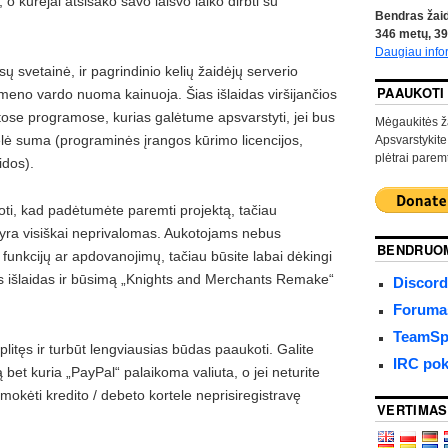
o kūrėjai atsisako savo laisvo laiko dirbti su
Bendras žaid
346
metų,
39
Daugiau info
ų svetainė, ir pagrindinio kelių žaidėjų serverio
PAAUKOTI
eno vardo nuoma kainuoja. Šias išlaidas viršijančios
ose programose, kurias galėtume apsvarstyti, jei bus
Mėgaukitės ž
lė suma (programinės įrangos kūrimo licencijos,
Apsvarstykite
plėtrai paremt
idos).
, kad padėtumėte paremti projektą, tačiau
 yra visiškai neprivalomas. Aukotojams nebus
BENDRUO
 funkcijų ar apdovanojimų, tačiau būsite labai dėkingi
as išlaidas ir būsimą „Knights and Merchants Remake“
Discord
Forumas
TeamSpe
plitęs ir turbūt lengviausias būdas paaukoti. Galite
IRC pok
bet kuria „PayPal“ palaikoma valiuta, o jei neturite
mokėti kredito / debeto kortele neprisiregistravę
VERTIMAS