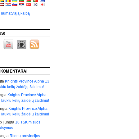
p numatytąją kalbą
US!
 KOMENTARAI
gta
Knights Province Alpha 13
auktu kelių žaidėjų žaidimu!
ngta
Knights Province Alpha
i lauktu kelių žaidėjų žaidimu!
ungta
Knights Province Alpha
i lauktu kelių žaidėjų žaidimu!
р
įjungta
18 TSK misijos
taisymas
jungta
Riterių provincijos