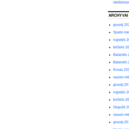
skelbimas
ARCHYVAI
gruodį 20
Spalio m
rugsėjis 
birželis 2
Balandis 
Balandis 
Kovas 20
sausio m
gruodį 20
rugsėjis 
birželis 2
Gegužė 2
sausio m
gruodį 20