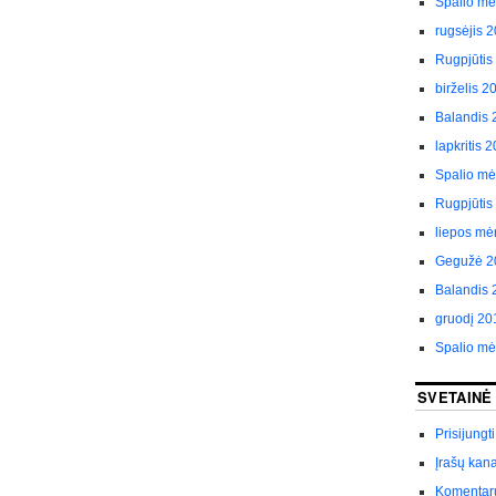
Spalio m
rugsėjis 
Rugpjūtis
birželis 2
Balandis 
lapkritis 
Spalio m
Rugpjūtis
liepos mė
Gegužė 2
Balandis 
gruodį 20
Spalio m
SVETAINĖ
Prisijungti
Įrašų kan
Komentar