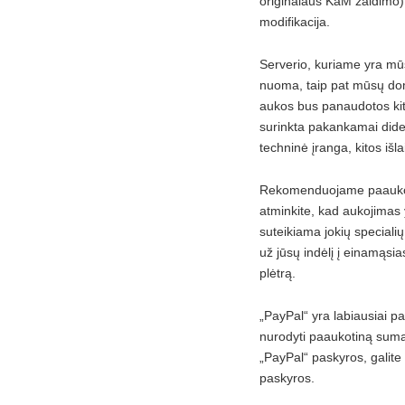
originalaus KaM žaidimo), 
modifikacija.
Serverio, kuriame yra mūs
nuoma, taip pat mūsų dom
aukos bus panaudotos kit
surinkta pakankamai dide
techninė įranga, kitos išla
Rekomenduojame paaukoti
atminkite, kad aukojimas
suteikiama jokių specialių
už jūsų indėlį į einamąsi
plėtrą.
„PayPal“ yra labiausiai pa
nurodyti paaukotiną sumą 
„PayPal“ paskyros, galite 
paskyros.