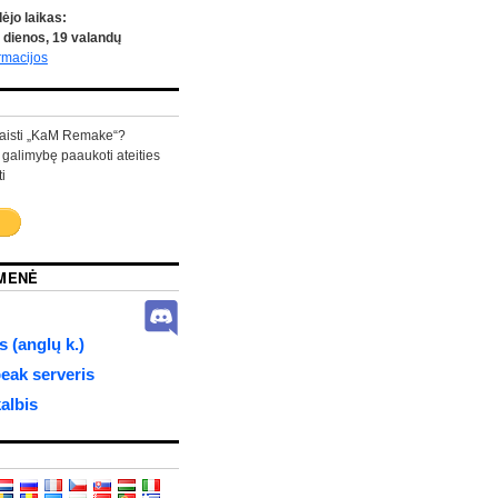
ėjo laikas:
dienos,
19
valandų
rmacijos
aisti „KaM Remake“?
 galimybę paaukoti ateities
i
MENĖ
 (anglų k.)
ak serveris
albis