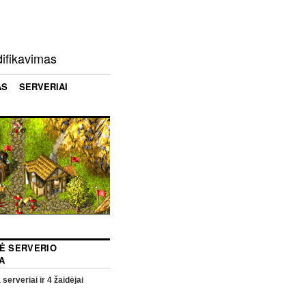
difikavimas
AS
SERVERIAI
NĖ SERVERIO
A
 serveriai ir
4
žaidėjai